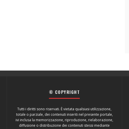
© COPYRIGHT
Tutti i diritti sono riservati. È vietata qualsiasi utilizzazione,
totale o parziale, dei contenuti inseriti nel presente portale,
ivi inclusa la memorizzazione, riproduzione, rielaborazione,
diffusione o distribuzione dei contenuti stessi mediante