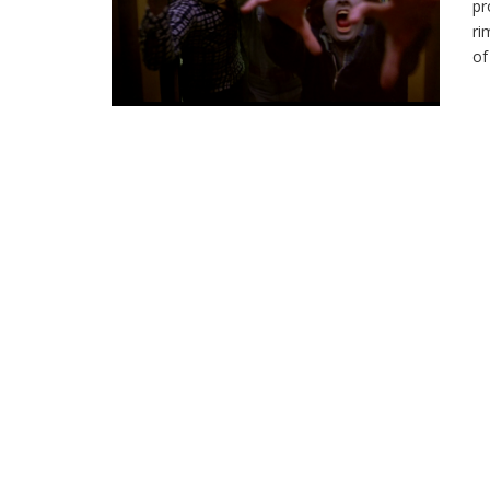
pr
ri
of