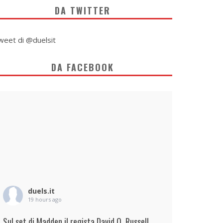
DA TWITTER
weet di @duelsit
DA FACEBOOK
duels.it
19 hours ago
Sul set di Madden il regista David O. Russell