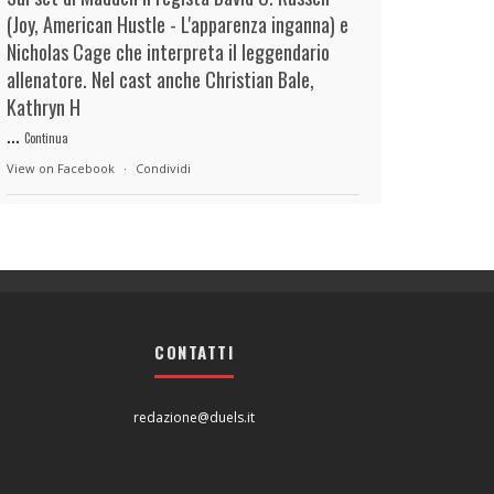
(Joy, American Hustle - L'apparenza inganna) e
Nicholas Cage che interpreta il leggendario
allenatore. Nel cast anche Christian Bale,
Kathryn H
...
Continua
View on Facebook
·
Condividi
duels.it
20 hours ago
View on Facebook
·
Condividi
CONTATTI
duels.it
20 hours ago
View on Facebook
·
Condividi
redazione@duels.it