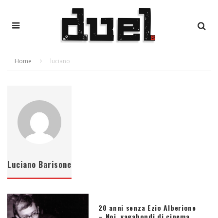
Home
luciano
Luciano Barisone
20 anni senza Ezio Alberione
– Noi, vagabondi di cinema