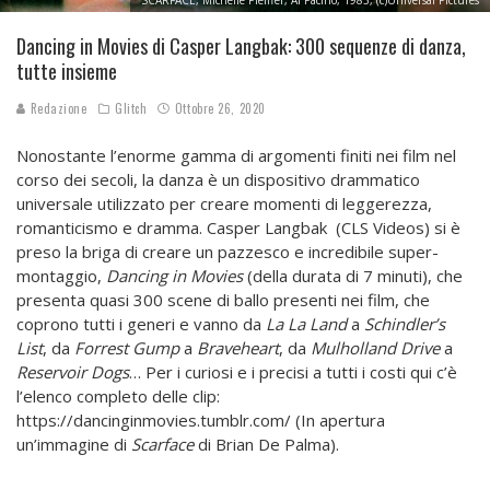
SCARFACE, Michelle Pfeiffer, Al Pacino, 1983, (c)Universal Pictures
Dancing in Movies di Casper Langbak: 300 sequenze di danza,
tutte insieme
Redazione
Glitch
Ottobre 26, 2020
Nonostante l’enorme gamma di argomenti finiti nei film nel
corso dei secoli, la danza è un dispositivo drammatico
universale utilizzato per creare momenti di leggerezza,
romanticismo e dramma.
Casper Langbak (CLS Videos) si è
preso la briga di creare un pazzesco e incredibile super-
montaggio,
Dancing in Movies
(della durata di 7 minuti), che
presenta quasi 300 scene di ballo presenti nei film, che
coprono tutti i generi e vanno da
La La
Land
a
Schindler’s
List
, da
Forrest Gump
a
Braveheart
, da
Mulholland Drive
a
Reservoir Dogs
…
Per i curiosi e i precisi a tutti i costi qui c’è
l’elenco completo delle clip:
https://dancinginmovies.tumblr.com/ (In apertura
un’immagine di
Scarface
di Brian De Palma).