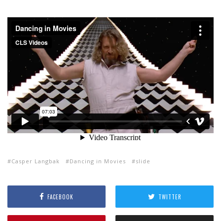
Casper Langbak
Dancing in Movies
slide
FACEBOOK
TWITTER