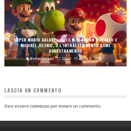
SUPER MARIO GALAXY – IL FILM DI AARON HORVATH E
MICHAEL JELENIC, O L’INTRATTENIMENTO COME
ADDESTRAMENTO
Matteo Bittanti
Glitch
Aprile 6, 2026
LASCIA UN COMMENTO
Devi essere
connesso
per inviare un commento.