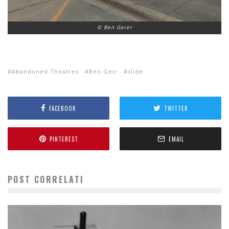
© Ben Geier
Abandoned Theatres
Ben Geir
slide
FACEBOOK
TWITTER
PINTEREST
EMAIL
POST CORRELATI