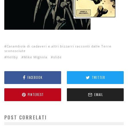
Carambola di cadaveri e altri bizzarri racconti dalle Terre
sconosciute
Hellby
Mike Mignola
slide
FACEBOOK
TWITTER
PINTEREST
EMAIL
POST CORRELATI