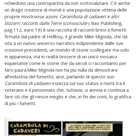
richiedono una contropartita da non sottovalutare. C’è anche
un drago creatore di mondi e una popolazione vittima delle
proprie mostruose azioni.
Carambola di cadaveri e altri
bizzarri racconti dalle Terre sconosciute
(
Bao Publishing,
pag.112, euro 19) è una raccolta di racconti brevi a fumetti
firmata dal padre di Hellboy, il grande Mike Mignola, che dà
vita a un nuovo universo narrativo indipendente dalle sue
creazioni precedenti, un mondo di storie scollegate ma solo
in apparenza, ma in realtà tessere di un unico mosaico
inquietante come le storie che da secoli ci raccontiamo per
farci paura.Mike Mignola non ha più nulla da dimostrare
all’industria del fumetto, anzi, parlando di questo suo
Carambola di cadaveri
ironizza sul suo status a metà tra il
veterano e il pensionato che, tuttavia, si annoia e continua a
fare ciò che gli riesce meglio e che, in fin dei conti, lo gratifica
di più: i fumetti.