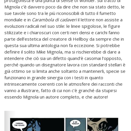
protagonista e una punta di sense of wonder. Sul tratto di
Mignola c’è davvero poco da dire che non sia stato detto, le
sue tavole sono tra le più riconoscibili di tutto il fumetto
mondiale e in
Carambola di cadaveri
il lettore non assiste a
evoluzioni radicali nel suo stile: le linee spigolose, le figure
stilizzate e i chiaroscuri con certi neri densi e carichi fanno
parte dell’estetica del creatore di Hellboy da sempre che in
questa sua ultima antologia non fa eccezione. Si potrebbe
definire il solito Mike Mignola, ma si rischierebbe di dare a
intendere che ciò sia un difetto quand’è casomai l’opposto,
perché quando un disegnatore lavora con standard stellari è
già ottimo se si limita anche soltanto a mantenerli, specie se
funzionano in grande sinergia con i testi in quanto
intrinsecamente coerenti con le atmosfere dei racconti che
vanno a illustrare, fatto di cui non c’è granché da stupirsi
essendo Mignola un autore completo, e che autore!