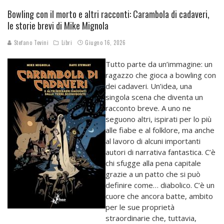
Bowling con il morto e altri racconti: Carambola di cadaveri,
le storie brevi di Mike Mignola
Stefano Tevini
Libri
Giugno 16, 2026
Tutto parte da un’immagine: un
ragazzo che gioca a bowling con
dei cadaveri. Un’idea, una
singola scena che diventa un
racconto breve. A uno ne
seguono altri, ispirati per lo più
alle fiabe e al folklore, ma anche
al lavoro di alcuni importanti
autori di narrativa fantastica. C’è
chi sfugge alla pena capitale
grazie a un patto che si può
definire come… diabolico. C’è un
cuore che ancora batte, ambito
per le sue proprietà
straordinarie che, tuttavia,