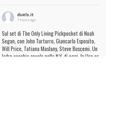
duels.it
7 hours ago
Sul set di The Only Living Pickpocket di Noah
Segan, con John Turturro, Giancarlo Esposito,
Will Price, Tatiana Maslany, Steve Buscemi. Un
ladro vecchia scuola nella N.Y. di oggi. In Usa es
...
Continua
View on Facebook
·
Condividi
duels.it
8 hours ago
View on Facebook
·
Condividi