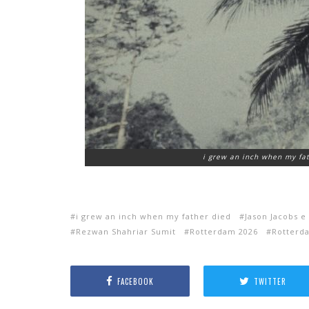
i grew an inch when my fat
i grew an inch when my father died
Jason Jacobs 
Rezwan Shahriar Sumit
Rotterdam 2026
Rotterd
FACEBOOK
TWITTER