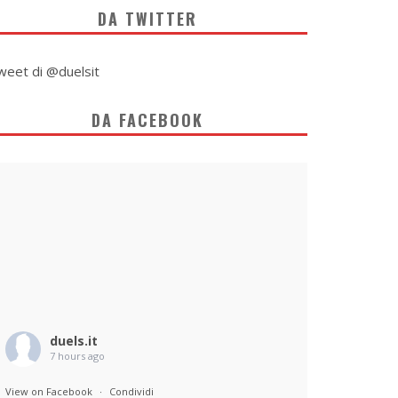
DA TWITTER
weet di @duelsit
DA FACEBOOK
duels.it
7 hours ago
View on Facebook
·
Condividi