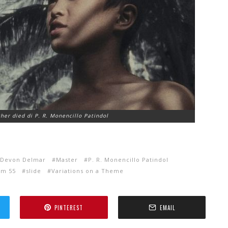
her died di P. R. Monencillo Patindol
e Devon Delmar
Master
P. R. Monencillo Patindol
am 55
slide
Variations on a Theme
PINTEREST
EMAIL