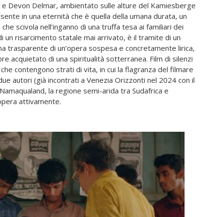
s e Devon Delmar, ambientato sulle alture del Kamiesberge
nte in una eternità che è quella della umana durata, un
he scivola nell’inganno di una truffa tesa ai familiari dei
 un risarcimento statale mai arrivato, è il tramite di un
ma trasparente di un’opera sospesa e concretamente lirica,
e acquietato di una spiritualità sotterranea. Film di silenzi
 che contengono strati di vita, in cui la flagranza del filmare
ue autori (già incontrati a Venezia Orizzonti nel 2024 con il
 Namaqualand, la regione semi-arida tra Sudafrica e
 opera attivamente.