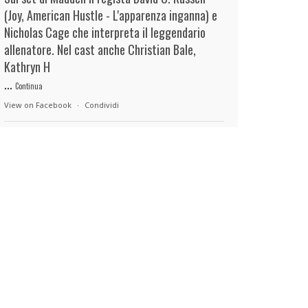
(Joy, American Hustle - L'apparenza inganna) e
Nicholas Cage che interpreta il leggendario
allenatore. Nel cast anche Christian Bale,
Kathryn H
...
Continua
View on Facebook
·
Condividi
duels.it
12 hours ago
View on Facebook
·
Condividi
duels.it
12 hours ago
View on Facebook
·
Condividi