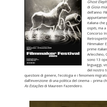
Ghost Eleph
di
Gioia mia
dell’anno: 
appuntamento
italiana che
ospiti, ma a
Concorso In
Retrospetti
Filmmaker Ex
prime italia
Arlecchino, 
sono 13 oper
linguaggi, v
del nostro t
questioni di genere, l’ecologia e i fenomeni migrator
dall’invenzione di una politica del cinema – prima c
As Estações
di Maureen Fazendeiro.