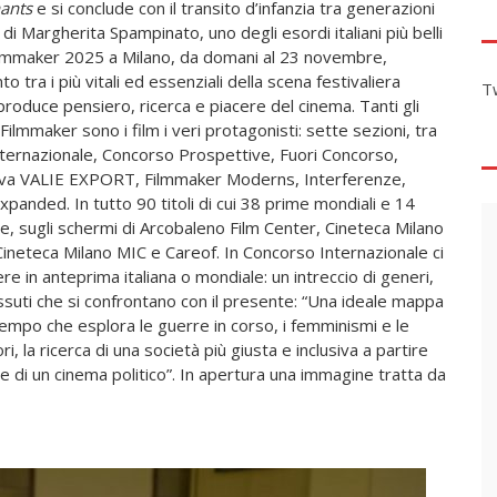
ants
e si conclude con il transito d’infanzia tra generazioni
di Margherita Spampinato, uno degli esordi italiani più belli
Filmmaker 2025 a Milano, da domani al 23 novembre,
 tra i più vitali ed essenziali della scena festivaliera
T
 produce pensiero, ricerca e piacere del cinema. Tanti gli
 Filmmaker sono i film i veri protagonisti: sette sezioni, tra
ternazionale, Concorso Prospettive, Fuori Concorso,
va VALIE EXPORT, Filmmaker Moderns, Interferenze,
panded. In tutto 90 titoli di cui 38 prime mondiali e 14
ne, sugli schermi di Arcobaleno Film Center, Cineteca Milano
Cineteca Milano MIC e Careof. In Concorso Internazionale ci
e in anteprima italiana o mondiale: un intreccio di generi,
issuti che si confrontano con il presente: “Una ideale mappa
empo che esplora le guerre in corso, i femminismi e le
i, la ricerca di una società più giusta e inclusiva a partire
he di un cinema politico”. In apertura una immagine tratta da