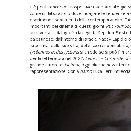
C’è poi il Concorso Prospettive riservato alle giov
come un laboratorio dove indagare le tendenze a ve
esprimono i sentimenti della contemporaneità. Fu
importanti del cinema di questi giorni:
Put Your So
attraverso il dialogo fra la regista Sepideh Farsi 
palestinese; dall’interno di Israele Nadav Lapid ci 
israeliana, delle sue viltà, delle sue responsabilità;
lycéennes et des lycéens
si chiede se si può filmar
per la letteratura nel 2022.
Leibniz – Chronicle of 
grande autore di
Heimat,
oggi più che novantenne, e
rappresentazione. Con
Il damo
Luca Ferri intreccia