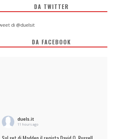
DA TWITTER
weet di @duelsit
DA FACEBOOK
duels.it
11 hours ago
Sul set di Madden il regista David O. Russell