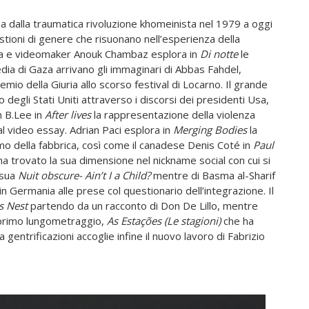
a dalla traumatica rivoluzione khomeinista nel 1979 a oggi
stioni di genere che risuonano nell’esperienza della
ista e videomaker Anouk Chambaz esplora in
Di notte
le
edia di Gaza arrivano gli immaginari di Abbas Fahdel,
remio della Giuria allo scorso festival di Locarno. Il grande
 degli Stati Uniti attraverso i discorsi dei presidenti Usa,
n B.Lee in
After lives
la rappresentazione della violenza
l video essay. Adrian Paci esplora in
Merging Bodies
la
ritmo della fabbrica, così come il canadese Denis Coté in
Paul
trovato la sua dimensione nel nickname social con cui si
 sua
Nuit obscure- Ain’t I a Child?
mentre di Basma al-Sharif
 in Germania alle prese col questionario dell’integrazione. Il
s Nest
partendo da un racconto di Don De Lillo, mentre
 primo lungometraggio,
As Estações (Le stagioni)
che ha
ra gentrificazioni accoglie infine il nuovo lavoro di Fabrizio