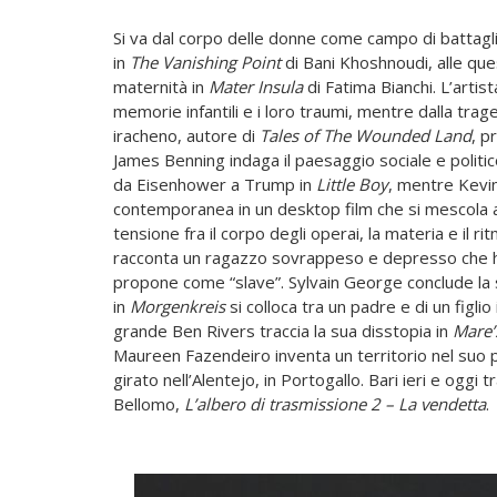
Si va dal corpo delle donne come campo di battagli
in
The Vanishing Point
di Bani Khoshnoudi, alle que
maternità in
Mater Insula
di Fatima Bianchi. L’art
memorie infantili e i loro traumi, mentre dalla trag
iracheno, autore di
Tales of The Wounded Land
, p
James Benning indaga il paesaggio sociale e politico
da Eisenhower a Trump in
Little Boy
, mentre Kevi
contemporanea in un desktop film che si mescola a
tensione fra il corpo degli operai, la materia e il 
racconta un ragazzo sovrappeso e depresso che ha 
propone come “slave”. Sylvain George conclude la
in
Morgenkreis
si colloca tra un padre e di un figlio
grande Ben Rivers traccia la sua disstopia in
Mare’
Maureen Fazendeiro inventa un territorio nel suo
girato nell’Alentejo, in Portogallo. Bari ieri e oggi t
Bellomo,
L’albero di trasmissione 2 – La vendetta
.