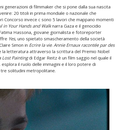
ani generazioni di filmmaker che si pone dalla sua nascita
nire: 20 titoli in prima mondiale o nazionale che
ori Concorso invece c sono 5 lavori che mappano momenti
ul in Your Hands and Walk
narra Gaza e il genocidio
e Fatima Hassona, giovane giornalista e fotoreporter
offre
Yes
, uno spietato smascheramento della società
 Claire Simon in
Ecrire la vie
.
Annie Ernaux racontée par des
e la letteratura attraverso la scrittura del Premio Nobel
a Lost Painting
di Edgar Reitz è un film saggio nel quale il
splora il ruolo delle immagini e il loro potere di
 tre solitudini metropolitane.