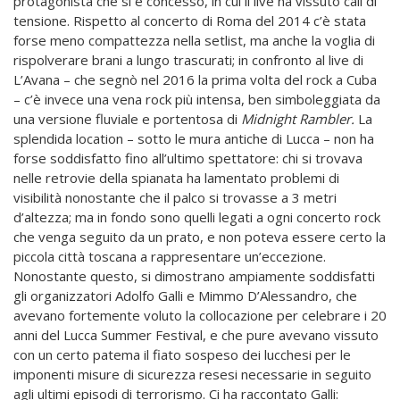
protagonista che si è concesso, in cui il live ha vissuto cali di
tensione. Rispetto al concerto di Roma del 2014 c’è stata
forse meno compattezza nella setlist, ma anche la voglia di
rispolverare brani a lungo trascurati; in confronto al live di
L’Avana – che segnò nel 2016 la prima volta del rock a Cuba
– c’è invece una vena rock più intensa, ben simboleggiata da
una versione fluviale e portentosa di
Midnight
Rambler.
La
splendida location – sotto le mura antiche di Lucca – non ha
forse soddisfatto fino all’ultimo spettatore: chi si trovava
nelle retrovie della spianata ha lamentato problemi di
visibilità nonostante che il palco si trovasse a 3 metri
d’altezza; ma in fondo sono quelli legati a ogni concerto rock
che venga seguito da un prato, e non poteva essere certo la
piccola città toscana a rappresentare un’eccezione.
Nonostante questo, si dimostrano ampiamente soddisfatti
gli organizzatori Adolfo Galli e Mimmo D’Alessandro, che
avevano fortemente voluto la collocazione per celebrare i 20
anni del Lucca Summer Festival, e che pure avevano vissuto
con un certo patema il fiato sospeso dei lucchesi per le
imponenti misure di sicurezza resesi necessarie in seguito
agli ultimi episodi di terrorismo. Ci ha raccontato Galli: