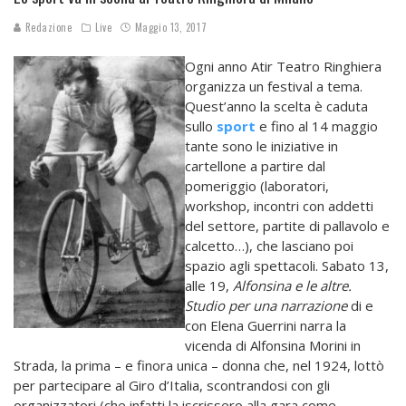
Redazione
Live
Maggio 13, 2017
Ogni anno Atir Teatro Ringhiera
organizza un festival a tema.
Quest’anno la scelta è caduta
sullo
sport
e fino al 14 maggio
tante sono le iniziative in
cartellone a partire dal
pomeriggio (laboratori,
workshop, incontri con addetti
del settore, partite di pallavolo e
calcetto…), che lasciano poi
spazio agli spettacoli. Sabato 13,
alle 19,
Alfonsina e le altre.
Studio per una narrazione
di e
con Elena Guerrini narra la
vicenda di Alfonsina Morini in
Strada, la prima – e finora unica – donna che, nel 1924, lottò
per partecipare al Giro d’Italia, scontrandosi con gli
organizzatori (che infatti la iscrissero alla gara come