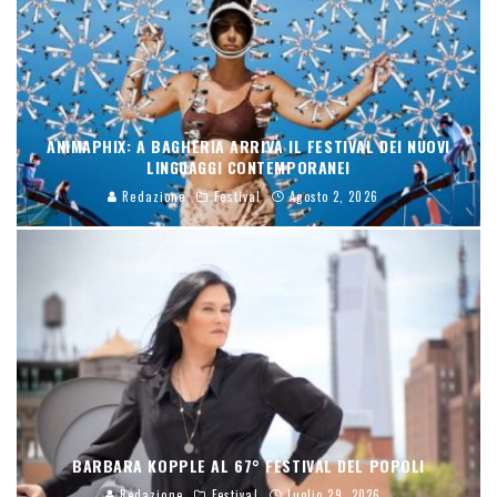
ANIMAPHIX: A BAGHERIA ARRIVA IL FESTIVAL DEI NUOVI
LINGUAGGI CONTEMPORANEI
Redazione
Festival
Agosto 2, 2026
BARBARA KOPPLE AL 67° FESTIVAL DEL POPOLI
Redazione
Festival
Luglio 29, 2026