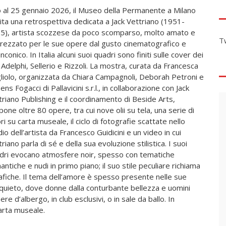
o al 25 gennaio 2026, il Museo della Permanente a Milano
ita una retrospettiva dedicata a Jack Vettriano (1951-
5), artista scozzese da poco scomparso, molto amato e
T
rezzato per le sue opere dal gusto cinematografico e
nconico. In Italia alcuni suoi quadri sono finiti sulle cover dei
i Adelphi, Sellerio e Rizzoli. La mostra, curata da Francesca
liolo, organizzata da Chiara Campagnoli, Deborah Petroni e
ns Fogacci di Pallavicini s.r.l., in collaborazione con Jack
triano Publishing e il coordinamento di Beside Arts,
one oltre 80 opere, tra cui nove olii su tela, una serie di
ri su carta museale, il ciclo di fotografie scattate nello
io dell’artista da Francesco Guidicini e un video in cui
riano parla di sé e della sua evoluzione stilistica. I suoi
dri evocano atmosfere noir, spesso con tematiche
ntiche e nudi in primo piano; il suo stile peculiare richiama
rafiche. Il tema dell’amore è spesso presente nelle sue
quieto, dove donne dalla conturbante bellezza e uomini
re d’albergo, in club esclusivi, o in sale da ballo. In
arta museale.