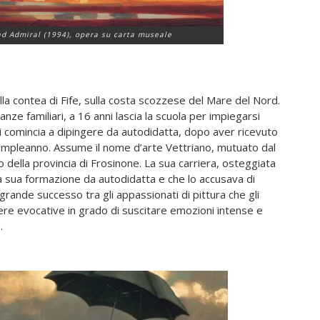
ad Admiral
(1994), opera su carta museale
lla contea di Fife, sulla costa scozzese del Mare del Nord.
anze familiari, a 16 anni lascia la scuola per impiegarsi
i comincia a dipingere da autodidatta, dopo aver ricevuto
o compleanno. Assume il nome d’arte Vettriano, mutuato dal
o della provincia di Frosinone. La sua carriera, osteggiata
a la sua formazione da autodidatta e che lo accusava di
grande successo tra gli appassionati di pittura che gli
re evocative in grado di suscitare emozioni intense e
.