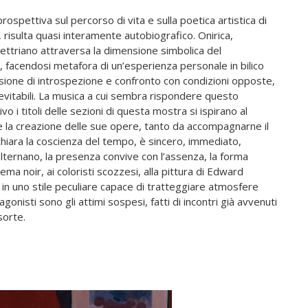
ospettiva sul percorso di vita e sulla poetica artistica di
 risulta quasi interamente autobiografico. Onirica,
 Vettriano attraversa la dimensione simbolica del
, facendosi metafora di un’esperienza personale in bilico
asione di introspezione e confronto con condizioni opposte,
 inevitabili. La musica a cui sembra rispondere questo
 i titoli delle sezioni di questa mostra si ispirano al
e la creazione delle sue opere, tanto da accompagnarne il
a chiara la coscienza del tempo, è sincero, immediato,
 alternano, la presenza convive con l’assenza, la forma
nema noir, ai coloristi scozzesi, alla pittura di Edward
in uno stile peculiare capace di tratteggiare atmosfere
gonisti sono gli attimi sospesi, fatti di incontri già avvenuti
sorte.