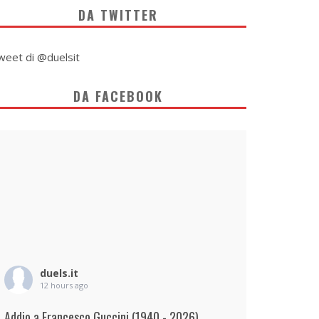
DA TWITTER
weet di @duelsit
DA FACEBOOK
duels.it
12 hours ago
Addio a Francesco Guccini (1940 - 2026)