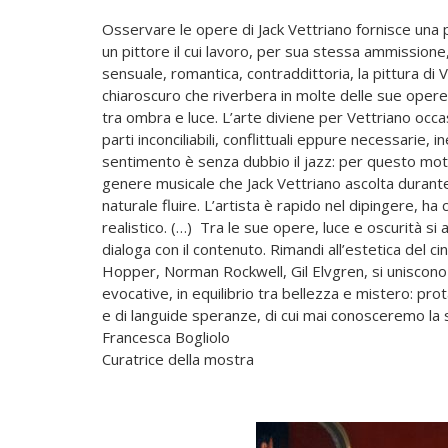
Osservare le opere di Jack Vettriano fornisce una pr
un pittore il cui lavoro, per sua stessa ammissione,
sensuale, romantica, contraddittoria, la pittura di
chiaroscuro che riverbera in molte delle sue opere
tra ombra e luce. L’arte diviene per Vettriano occ
parti inconciliabili, conflittuali eppure necessarie,
sentimento è senza dubbio il jazz: per questo motivo
genere musicale che Jack Vettriano ascolta durant
naturale fluire. L’artista è rapido nel dipingere, h
realistico. (…) Tra le sue opere, luce e oscurità si
dialoga con il contenuto. Rimandi all’estetica del ci
Hopper, Norman Rockwell, Gil Elvgren, si uniscono 
evocative, in equilibrio tra bellezza e mistero: prota
e di languide speranze, di cui mai conosceremo la 
Francesca Bogliolo
Curatrice della mostra