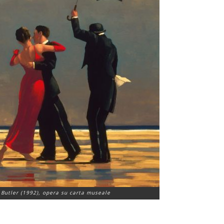
 Butler
(1992), opera su carta museale