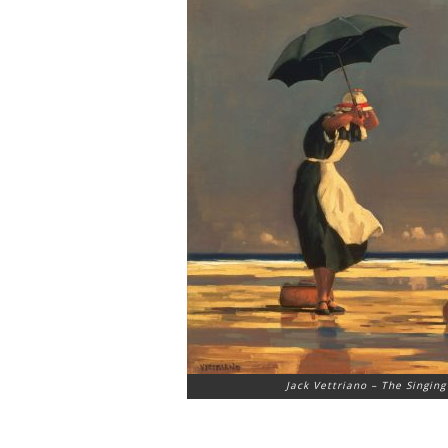
Jack Vettriano –
The Singing