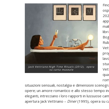
Fin
osp
202
app
mali
libr
Bog
Rube
Vet
prop
lavo
stud
Jack Vettriano-
Nigh Time Rituals
(2012), opera
Vett
su carta museale
qua
roma
situazioni sensuali, nostalgia e dimensioni scenog
opere; un amore romantico e allo stesso tempo in
eleganti, intrecciano i loro rapporti in lussuose came
apertura Jack Vettriano –
Diner
(1995), opera su c