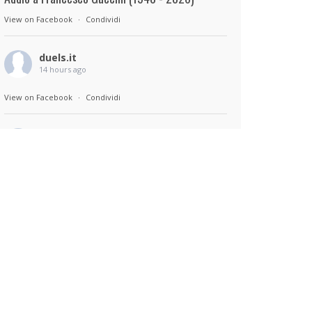
View on Facebook
·
Condividi
duels.it
14 hours ago
View on Facebook
·
Condividi
duels.it
14 hours ago
Sul set di Bad Lieutenant: Tokyo di Takashi
Miike, con Shun Oguri, Lily James , Liv
Morganremake. Remake di Bad Lieutenant di
Abel Ferrara
View on Facebook
·
Condividi