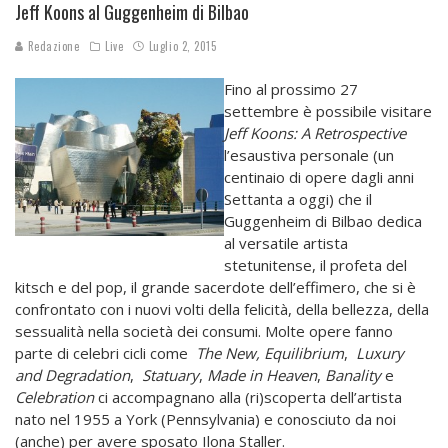
Jeff Koons al Guggenheim di Bilbao
Redazione
Live
Luglio 2, 2015
Fino al prossimo 27
settembre è possibile visitare
Jeff Koons: A Retrospective
l’esaustiva personale (un
centinaio di opere dagli anni
Settanta a oggi) che il
Guggenheim di Bilbao dedica
al versatile artista
stetunitense, il profeta del
kitsch e del pop, il grande sacerdote dell’effimero, che si è
confrontato con i nuovi volti della felicità, della bellezza, della
sessualità nella società dei consumi. Molte opere fanno
parte di celebri cicli come
The New, Equilibrium
,
Luxury
and Degradation
,
Statuary
,
Made in Heaven
,
Banality
e
Celebration
ci accompagnano alla (ri)scoperta dell’artista
nato nel 1955 a York (Pennsylvania) e conosciuto da noi
(anche) per avere sposato Ilona Staller.