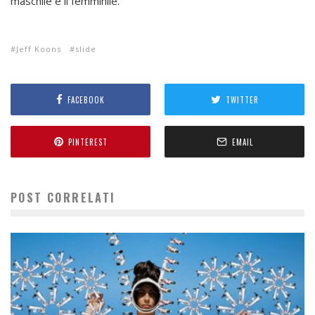
maschile e il femminile.
Jeff Koons
slide
FACEBOOK
TWITTER
PINTEREST
EMAIL
POST CORRELATI