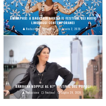
ANIMAPHIX: A BAGHERIA ARRIVA IL FESTIVAL DEI NUOVI
LINGUAGGI CONTEMPORANEI
Redazione
Festival
Agosto 2, 2026
BARBARA KOPPLE AL 67° FESTIVAL DEL POPOLI
Redazione
Festival
Luglio 29, 2026