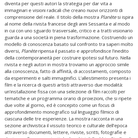
diventa per questi autori la strategia per dar vita a
immaginari e visioni radicali che creano nuovi orizzonti di
comprensione del reale. Il titolo della mostra
Planète
si ispira
al nome della rivista francese degli anni Sessanta e al modo
in cui con uno sguardo trasversale, critico e a tratti visionario
guarda a una società in piena trasformazione. Costruendo un
modello di conoscenza basato sul confronto tra saperi molto
diversi,
Planète
ripensa il passato e approfondisce l’inedito
della contemporaneità per costruire ipotesi sul futuro. Nella
rivista e negli autori in mostra troviamo un approccio simile
alla conoscenza, fatto di affinità, di accostamenti, composto
da esperimenti e salti immaginifici. L’allestimento presenta i
film e la ricerca di questi artisti attraverso due modalità:
un’installazione fissa con una selezione di film raccolti per
tematiche e un programma orario di proiezioni, che si ripete
due volte al giorno, ed è concepito come un focus di
approfondimento monografico sul linguaggio filmico di
ciascuna delle tre esperienze. La mostra racconta in una
sezione archivistica il vissuto teorico e culturale dell’epoca
attraverso documenti, lettere, riviste, scritti, fotografie e