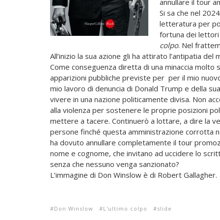
annullare il tour 
Si sa che nel 202
letteratura per po
fortuna dei lettori
colpo
. Nel fratte
All’inizio la sua azione gli ha attirato l’antipatia 
Come conseguenza diretta di una minaccia molto se
apparizioni pubbliche previste per per il mio nuov
mio lavoro di denuncia di Donald Trump e della su
vivere in una nazione politicamente divisa. Non a
alla violenza per sostenere le proprie posizioni po
mettere a tacere. Continuerò a lottare, a dire la ver
persone finché questa amministrazione corrotta non
ha dovuto annullare completamente il tour promozi
nome e cognome, che invitano ad uccidere lo scri
senza che nessuno venga sanzionato?
L’immagine di Don Winslow è di Robert Gallagher.
Don Winslow
L'ultimo colpo
slide