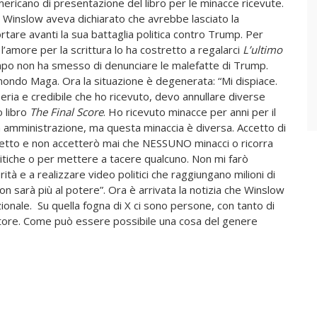
americano di presentazione del libro per le minacce ricevute.
4 Winslow aveva dichiarato che avrebbe lasciato la
rtare avanti la sua battaglia politica contro Trump. Per
 l’amore per la scrittura lo ha costretto a regalarci
L’ultimo
mpo non ha smesso di denunciare le malefatte di Trump.
del mondo Maga. Ora la situazione è degenerata: “Mi dispiace.
ria e credibile che ho ricevuto, devo annullare diverse
o libro
The Final
Score
. Ho ricevuto minacce per anni per il
a amministrazione, ma questa minaccia è diversa. Accetto di
ccetto e non accetterò mai che NESSUNO minacci o ricorra
litiche o per mettere a tacere qualcuno. Non mi farò
ità e a realizzare video politici che raggiungano milioni di
 sarà più al potere”. Ora è arrivata la notizia che Winslow
onale. Su quella fogna di X ci sono persone, con tanto di
ttore. Come può essere possibile una cosa del genere