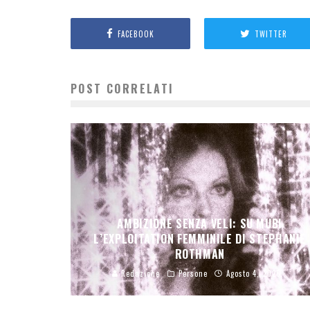
FACEBOOK
TWITTER
POST CORRELATI
AMBIZIONE SENZA VELI: SU MUBI
L’EXPLOITATION FEMMINILE DI STEPHANIE
ROTHMAN
Redazione
Persone
Agosto 4, 2026