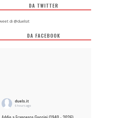
DA TWITTER
weet di @duelsit
DA FACEBOOK
duels.it
6 hours ago
Addio a Francesco Guccini (1940 - 2026)