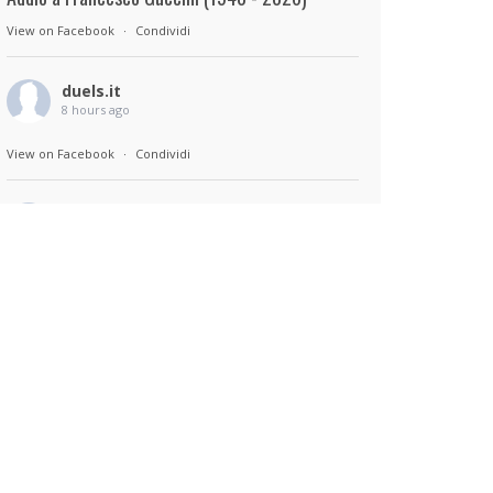
View on Facebook
·
Condividi
duels.it
8 hours ago
View on Facebook
·
Condividi
duels.it
8 hours ago
Sul set di Bad Lieutenant: Tokyo di Takashi
Miike, con Shun Oguri, Lily James , Liv
Morganremake. Remake di Bad Lieutenant di
Abel Ferrara
View on Facebook
·
Condividi