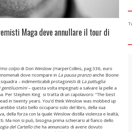
T
emisti Maga deve annullare il tour di
imo colpo
di Don Winslow (HarperCollins, pag.336, euro
 fenomenali dove ricompare in
La pausa pranzo
anche Boone
 squadra – indimenticabili protagonisti di
La pattuglia
i gentiluomini
– questa volta impegnati a salvare la pelle a
a. Per Stephen King si tratta di un capolavoro: “
The best
e read in twenty years. You’d think Winslow was mobbed up
arebbe stato bello occuparsi solo del libro, della sua
, della forza con la quale Winslow distilla violenza e lealtà,
tti. Ma non si può, bisogna prima schierarsi al fianco dello
ogia del Cartello
che ha annunciato di avere dovuto