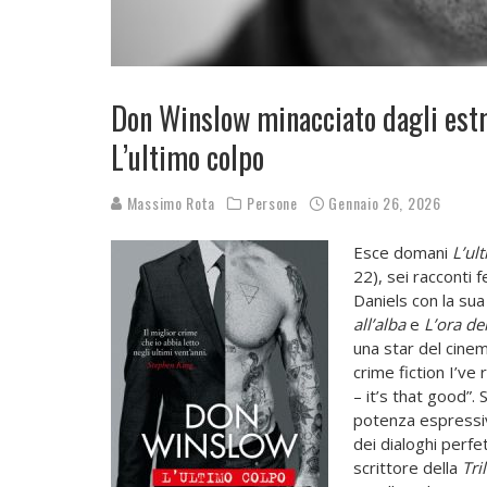
Don Winslow minacciato dagli estr
L’ultimo colpo
Massimo Rota
Persone
Gennaio 26, 2026
Esce domani
L’ult
22), sei racconti
Daniels con la sua
all’alba
e
L’ora de
una star del cinem
crime fiction I’v
– it’s that good”.
S
potenza espressiva
dei dialoghi perfe
scrittore della
Tril