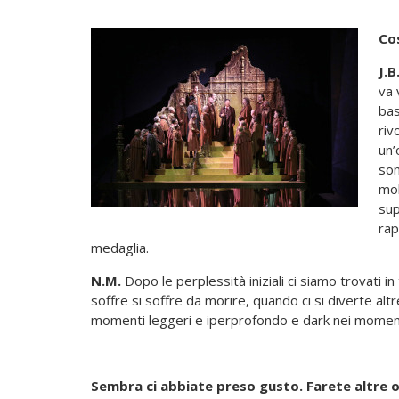
Cos
J.B
va 
bas
riv
un’
son
mol
sup
rap
medaglia.
N.M.
Dopo le perplessità iniziali ci siamo trovati 
soffre si soffre da morire, quando ci si diverte a
momenti leggeri e iperprofondo e dark nei momenti
Sembra ci abbiate preso gusto. Farete altre 