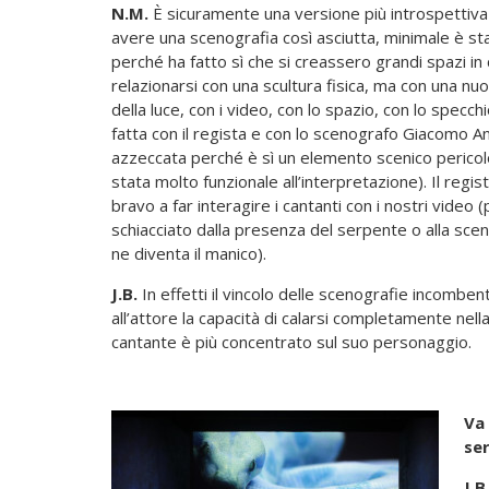
N.M.
È sicuramente una versione più introspettiva d
avere una scenografia così asciutta, minimale è st
perché ha fatto sì che si creassero grandi spazi in 
relazionarsi con una scultura fisica, ma con una nu
della luce, con i video, con lo spazio, con lo specch
fatta con il regista e con lo scenografo Giacomo An
azzeccata perché è sì un elemento scenico pericolo
stata molto funzionale all’interpretazione). Il regis
bravo a far interagire i cantanti con i nostri video
schiacciato dalla presenza del serpente o alla scena
ne diventa il manico).
J.B.
In effetti il vincolo delle scenografie incombenti 
all’attore la capacità di calarsi completamente nella 
cantante è più concentrato sul suo personaggio.
Va 
ser
J.B