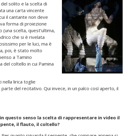
el solito e la scelta di
ata una carta vincente
cui il cantante non deve
ova forma di proiezione
io (una scelta, quest’ultima,
drico che si è rivelata
sissimo per le luci, ma è
ta, poi, è stato molto
 (penso a Tamino
 del coltello in cui Pamina
nella lirica toglie
parte del recitativo. Qui invece, in un palco così aperto, il
in questo senso la scelta di rappresentare in video il
pente, il flauto, il coltello?
.
Per quanto riguarda il serpente, che compare appena si