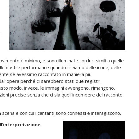
e
imento è minimo, e sono illuminate con luci simili a quelle
nelle nostre performance quando creiamo delle icone, delle
nte se avessimo raccontato in maniera più
ll’opera perché ci sarebbero stati due registri
uesto modo, invece, le immagini avvengono, rimangono,
ni precise senza che ci sia quell’incombere del racconto
 scena e con cui i cantanti sono connessi e interagiscono.
ll’interpretazione