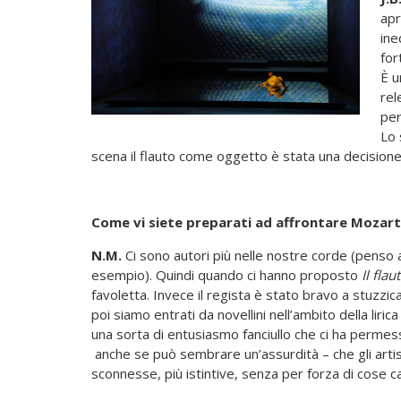
apr
ine
for
È 
rel
per
Lo 
scena il flauto come oggetto è stata una decisione 
Come vi siete preparati ad affrontare Mozar
N.M.
Ci sono autori più nelle nostre corde (penso a
esempio). Quindi quando ci hanno proposto
Il fla
favoletta. Invece il regista è stato bravo a stuzzica
poi siamo entrati da novellini nell’ambito della li
una sorta di entusiasmo fanciullo che ci ha permes
anche se può sembrare un’assurdità – che gli artis
sconnesse, più istintive, senza per forza di cose ca