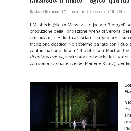
Marì Alberione
Interviste
Novembre 10, 2015
I Masbedo (Nicolò Massazza e Jacopo Bedogni) son
produzione della Fondazione Arena di Verona, del 
burtoniane, destinata a lasciare il segno per il s
tradizione classica. Ne abbiamo parlato con il duo d
contaminazione (fino al 14 febbraio al Mart di Rov
di un’esecuzione
, realizzata nei boschi della Val 
con sonorizzazione live dei Marlene Kuntz), per la p
Con
Fl
Ni
esp
all
pro
man