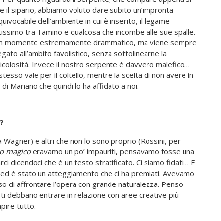
e il sipario, abbiamo voluto dare subito un’impronta
quivocabile dell’ambiente in cui è inserito, il legame
tissimo tra Tamino e qualcosa che incombe alle sue spalle.
un momento estremamente drammatico, ma viene sempre
egato all’ambito favolistico, senza sottolinearne la
icolosità. Invece il nostro serpente è davvero malefico…
stesso vale per il coltello, mentre la scelta di non avere in
di Mariano che quindi lo ha affidato a noi.
t?
 Wagner) e altri che non lo sono proprio (Rossini, per
uto magico
eravamo un po’ impauriti, pensavamo fosse una
rci dicendoci che è un testo stratificato. Ci siamo fidati… E
rica ed è stato un atteggiamento che ci ha premiati. Avevamo
so di affrontare l’opera con grande naturalezza. Penso –
ti debbano entrare in relazione con aree creative più
pire tutto.