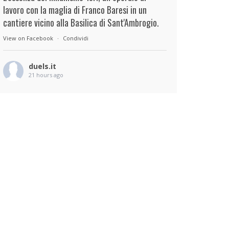
lavoro con la maglia di Franco Baresi in un
cantiere vicino alla Basilica di Sant'Ambrogio.
View on Facebook
·
Condividi
duels.it
21 hours ago
View on Facebook
·
Condividi
duels.it
22 hours ago
View on Facebook
·
Condividi