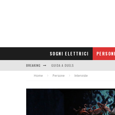
SOGNI ELETTRICI
PERSON
BREAKING
GUIDA A DUELS
Home
CONTRIBUTORS
Persone
Interviste