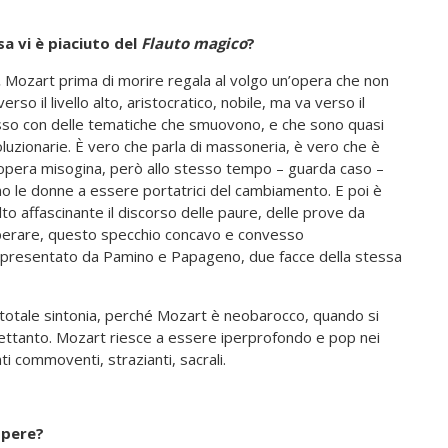
a vi è piaciuto del
Flauto magico
?
.
Mozart prima di morire regala al volgo un’opera che non
verso il livello alto, aristocratico, nobile, ma va verso il
so con delle tematiche che smuovono, e che sono quasi
oluzionarie. È vero che parla di massoneria, è vero che è
opera misogina, però allo stesso tempo – guarda caso –
o le donne a essere portatrici del cambiamento. E poi è
to affascinante il discorso delle paure, delle prove da
erare, questo specchio concavo e convesso
presentato da Pamino e Papageno, due facce della stessa
in totale sintonia, perché Mozart è neobarocco, quando si
ltrettanto. Mozart riesce a essere iperprofondo e pop nei
 commoventi, strazianti, sacrali.
opere?