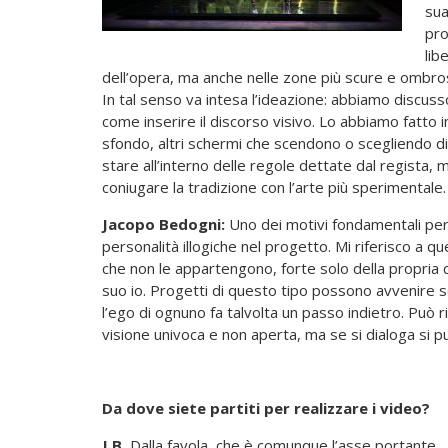
sua
pro
lib
dell’opera, ma anche nelle zone più scure e ombro
In tal senso va intesa l’ideazione: abbiamo discus
come inserire il discorso visivo. Lo abbiamo fatto
sfondo, altri schermi che scendono o scegliendo di 
stare all’interno delle regole dettate dal regista, 
coniugare la tradizione con l’arte più sperimentale.
Jacopo Bedogni:
Uno dei motivi fondamentali per 
personalità illogiche nel progetto. Mi riferisco a q
che non le appartengono, forte solo della propria 
suo io. Progetti di questo tipo possono avvenire so
l’ego di ognuno fa talvolta un passo indietro. Può ris
visione univoca e non aperta, ma se si dialoga si 
Da dove siete partiti per realizzare i video?
J.B.
Dalla favola, che è comunque l’asse portante