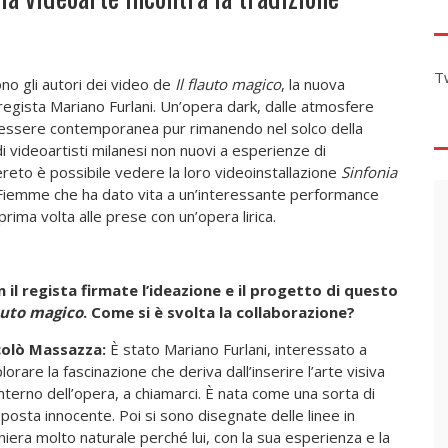
T
o gli autori dei video de
Il flauto magico
, la nuova
regista Mariano Furlani. Un’opera dark, dalle atmosfere
uo essere contemporanea pur rimanendo nel solco della
i videoartisti milanesi non nuovi a esperienze di
ereto è possibile vedere la loro videoinstallazione
Sinfonia
di Fiemme che ha dato vita a un’interessante performance
rima volta alle prese con un’opera lirica.
 il reg
ista firmate l’ideazione e il progetto di questo
auto magico
. Come si è svolta la collaborazione?
colò Massazza:
È stato Mariano Furlani, interessato a
lorare la fascinazione che deriva dall’inserire l’arte visiva
’interno dell’opera, a chiamarci. È nata come una sorta di
posta innocente. Poi si sono disegnate delle linee in
iera molto naturale perché lui, con la sua esperienza e la