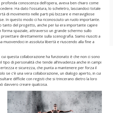
 profonda conoscenza dell’opera, aveva ben chiaro come
cedere. Ha dato l’ossatura, lo scheletro, lasciandoci totale
ertà di movimento nelle parti più bizzare e meravigliose
se. In questo modo ci ha riconosciuto un ruolo importante.
so tanto del progetto, anche per lui era importante capire
 in forma spaziale, attraverso un grande schermo sullo
proiettare direttamente sulla scenografia. Siamo riusciti a
ma muovendoci in assoluta libertà e riuscendo alla fine a
cui questa collaborazione ha funzionato è che non ci sono
uel tipo di personalità che tende all’invadenza anche in campi
certezza e sicurezza, che punta a mantenere per forza il
lo se c’è una vera collaborazione, un dialogo aperto, in cui
ultare difficile con registi che si trincerano dietro la loro
può davvero creare qualcosa.