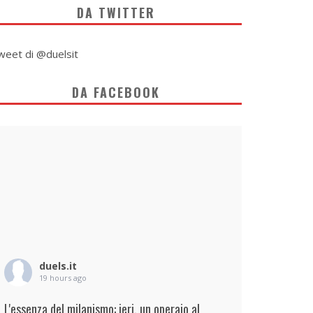
DA TWITTER
weet di @duelsit
DA FACEBOOK
duels.it
19 hours ago
L'essenza del milanismo: ieri, un operaio al