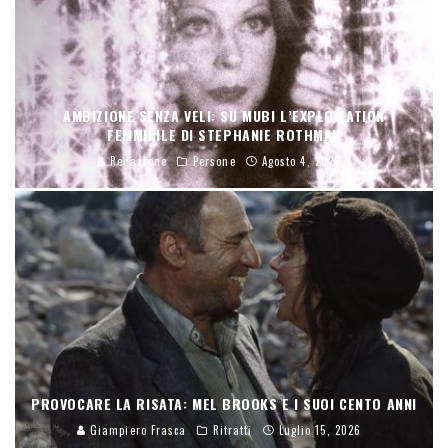
AMBIZIONE SENZA VELI: SU MUBI L’EXPLOITATION
FEMMINILE DI STEPHANIE ROTHMAN
Redazione
Persone
Agosto 4, 2026
PROVOCARE LA RISATA: MEL BROOKS E I SUOI CENTO ANNI
Giampiero Frasca
Ritratti
Luglio 15, 2026