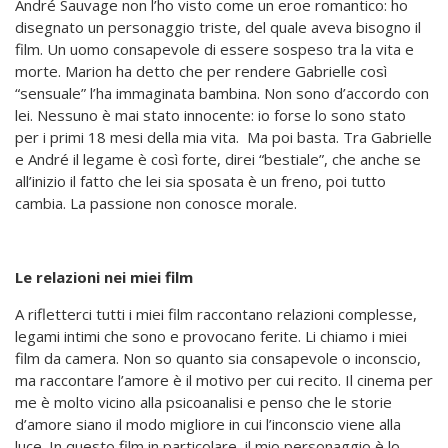
André Sauvage non
l’ho visto come un eroe romantico: ho
disegnato un personaggio triste, del quale aveva bisogno il
film. Un uomo consapevole di essere sospeso tra la vita e
morte. Marion ha detto che per rendere Gabrielle così
“sensuale” l’ha immaginata bambina. Non sono d’accordo con
lei. Nessuno è mai stato innocente: io forse lo sono stato
per i primi 18 mesi della mia vita. Ma poi basta. Tra Gabrielle
e André il legame è così forte, direi “bestiale”, che anche se
all’inizio il fatto che lei sia sposata è un freno, poi tutto
cambia. La passione non conosce morale.
Le relazioni nei miei film
A rifletterci tutti i miei film raccontano relazioni complesse,
legami intimi che sono e provocano ferite. Li chiamo i miei
film da camera. Non so quanto sia consapevole o inconscio,
ma raccontare l’amore è il motivo per cui recito. Il cinema per
me è molto vicino alla psicoanalisi e penso che le storie
d’amore siano il modo migliore in cui l’inconscio viene alla
luce. In questo film in particolare, il mio personaggio è lo