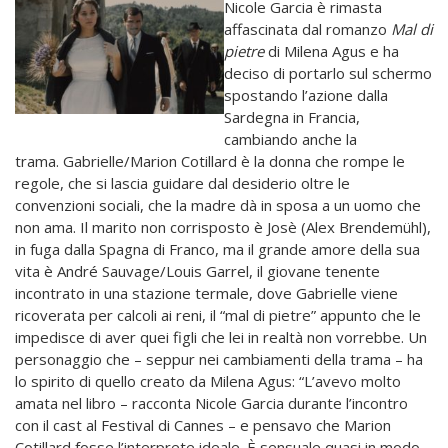
Nicole Garcia è rimasta
affascinata dal romanzo
Mal di
pietre
di Milena Agus e ha
deciso di portarlo sul schermo
spostando l’azione dalla
Sardegna in Francia,
cambiando anche la
trama. Gabrielle/Marion Cotillard è la donna che rompe le
regole, che si lascia guidare dal desiderio oltre le
convenzioni sociali, che la madre dà in sposa a un uomo che
non ama. Il marito non corrisposto è Josè (Alex Brendemühl),
in fuga dalla Spagna di Franco, ma il grande amore della sua
vita è André Sauvage/Louis Garrel, il giovane tenente
incontrato in una stazione termale, dove Gabrielle viene
ricoverata per calcoli ai reni, il “mal di pietre” appunto che le
impedisce di aver quei figli che lei in realtà non vorrebbe. Un
personaggio che – seppur nei cambiamenti della trama – ha
lo spirito di quello creato da Milena Agus: “L’avevo molto
amata nel libro – racconta Nicole Garcia durante l’incontro
con il cast al Festival di Cannes – e pensavo che Marion
Cotillard fosse l’interprete ideale. È sensuale quasi in modo