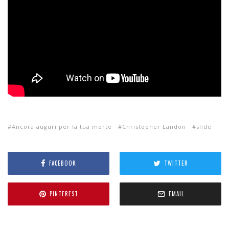
Ancora auguri per la tua morte
Christopher Landon
slide
FACEBOOK
TWITTER
PINTEREST
EMAIL