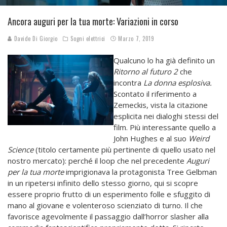
Ancora auguri per la tua morte: Variazioni in corso
Davide Di Giorgio
Sogni elettrici
Marzo 7, 2019
Qualcuno lo ha già definito un
Ritorno al futuro 2
che
incontra
La donna esplosiva.
Scontato il riferimento a
Zemeckis, vista la citazione
esplicita nei dialoghi stessi del
film. Più interessante quello a
John Hughes e al suo
Weird
Science
(titolo certamente più pertinente di quello usato nel
nostro mercato): perché il loop che nel precedente
Auguri
per la tua morte
imprigionava la protagonista Tree Gelbman
in un ripetersi infinito dello stesso giorno, qui si scopre
essere proprio frutto di un esperimento folle e sfuggito di
mano al giovane e volenteroso scienziato di turno. Il che
favorisce agevolmente il passaggio dall’horror slasher alla