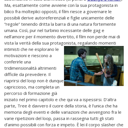
Ma, esattamente come avviene con la sua protagonista in
bilico fra molteplici opposti, il film riesce a governare le
possibili derive autoreferenziali e figlie unicamente delle
“regole” tenendo dritta la barra di una natura fortemente
umana. Così, pur nel turbinio incessante delle gag e
nell’amore per il momento divertito, il film non perde mai di
vista la verità della sua protagonista,
regalando momenti
intimisti che ne esplorano le
motivazioni e riescono a
conferirle una
tridimensionalità altrimenti
difficile da prevedere. Il
riaprirsi del loop non è dunque
capriccioso, ma completa un
percorso di formazione già
iniziato nel primo capitolo e che qui va a ispessirsi. D’altra
parte, Tree è davvero il cuore della storia, è l’unica che ha
memoria degli eventi e delle variazioni che avvengono fra le
varie ripetizioni del loop, passa in rassegna tutti gli stati
d’animo possibili con forza e impeto. È lei il corpo slasher che