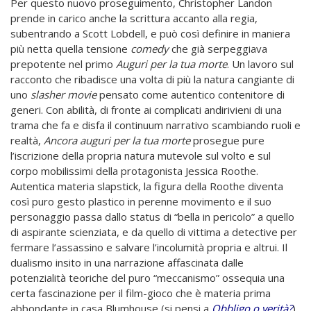
Per questo nuovo proseguimento, Christopher Landon
prende in carico anche la scrittura accanto alla regia,
subentrando a Scott Lobdell, e può così definire in maniera
più netta quella tensione
comedy
che già serpeggiava
prepotente nel primo
Auguri per la tua morte
. Un lavoro sul
racconto che ribadisce una volta di più la natura cangiante di
uno
slasher movie
pensato come autentico contenitore di
generi. Con abilità, di fronte ai complicati andirivieni di una
trama che fa e disfa il continuum narrativo scambiando ruoli e
realtà,
Ancora auguri per la tua morte
prosegue pure
l’iscrizione della propria natura mutevole sul volto e sul
corpo mobilissimi della protagonista Jessica Roothe.
Autentica materia slapstick, la figura della Roothe diventa
così puro gesto plastico in perenne movimento e il suo
personaggio passa dallo status di “bella in pericolo” a quello
di aspirante scienziata, e da quello di vittima a detective per
fermare l’assassino e salvare l’incolumità propria e altrui. Il
dualismo insito in una narrazione affascinata dalle
potenzialità teoriche del puro “meccanismo” ossequia una
certa fascinazione per il film-gioco che è materia prima
abbondante in casa Blumhouse (si pensi a
Obbligo o verità?
).