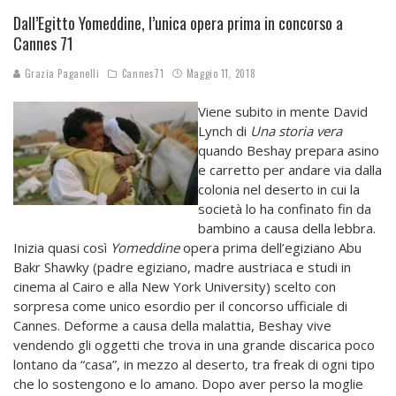
Dall’Egitto Yomeddine, l’unica opera prima in concorso a
Cannes 71
Grazia Paganelli
Cannes71
Maggio 11, 2018
Viene subito in mente David
Lynch di
Una storia vera
quando Beshay prepara asino
e carretto per andare via dalla
colonia nel deserto in cui la
società lo ha confinato fin da
bambino a causa della lebbra.
Inizia quasi così
Yomeddine
opera prima dell’egiziano Abu
Bakr Shawky (padre egiziano, madre austriaca e studi in
cinema al Cairo e alla New York University) scelto con
sorpresa come unico esordio per il concorso ufficiale di
Cannes. Deforme a causa della malattia, Beshay vive
vendendo gli oggetti che trova in una grande discarica poco
lontano da “casa”, in mezzo al deserto, tra freak di ogni tipo
che lo sostengono e lo amano. Dopo aver perso la moglie