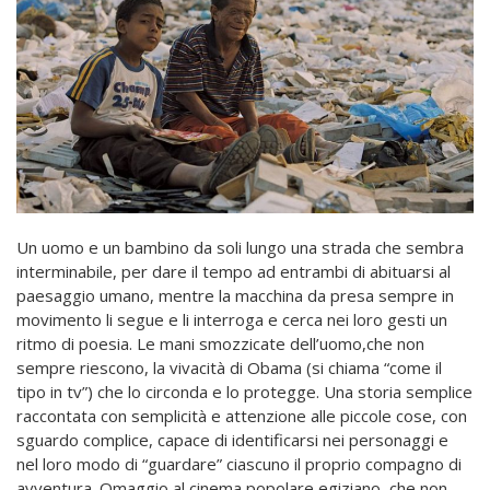
Un uomo e un bambino da soli lungo una strada che sembra
interminabile, per dare il tempo ad entrambi di abituarsi al
paesaggio umano, mentre la macchina da presa sempre in
movimento li segue e li interroga e cerca nei loro gesti un
ritmo di poesia. Le mani smozzicate dell’uomo,che non
sempre riescono, la vivacità di Obama (si chiama “come il
tipo in tv”) che lo circonda e lo protegge. Una storia semplice
raccontata con semplicità e attenzione alle piccole cose, con
sguardo complice, capace di identificarsi nei personaggi e
nel loro modo di “guardare” ciascuno il proprio compagno di
avventura. Omaggio al cinema popolare egiziano, che non