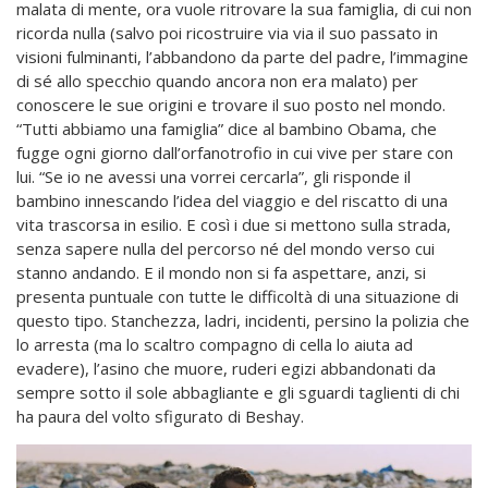
malata di mente, ora vuole ritrovare la sua famiglia, di cui non
ricorda nulla (salvo poi ricostruire via via il suo passato in
visioni fulminanti, l’abbandono da parte del padre, l’immagine
di sé allo specchio quando ancora non era malato) per
conoscere le sue origini e trovare il suo posto nel mondo.
“Tutti abbiamo una famiglia” dice al bambino Obama, che
fugge ogni giorno dall’orfanotrofio in cui vive per stare con
lui. “Se io ne avessi una vorrei cercarla”, gli risponde il
bambino innescando l’idea del viaggio e del riscatto di una
vita trascorsa in esilio. E così i due si mettono sulla strada,
senza sapere nulla del percorso né del mondo verso cui
stanno andando. E il mondo non si fa aspettare, anzi, si
presenta puntuale con tutte le difficoltà di una situazione di
questo tipo. Stanchezza, ladri, incidenti, persino la polizia che
lo arresta (ma lo scaltro compagno di cella lo aiuta ad
evadere), l’asino che muore, ruderi egizi abbandonati da
sempre sotto il sole abbagliante e gli sguardi taglienti di chi
ha paura del volto sfigurato di Beshay.