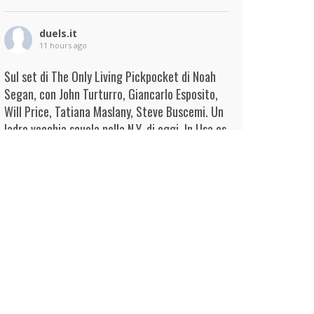
duels.it
11 hours ago
Sul set di The Only Living Pickpocket di Noah
Segan, con John Turturro, Giancarlo Esposito,
Will Price, Tatiana Maslany, Steve Buscemi. Un
ladro vecchia scuola nella N.Y. di oggi. In Usa es
...
Continua
View on Facebook
·
Condividi
duels.it
12 hours ago
View on Facebook
·
Condividi