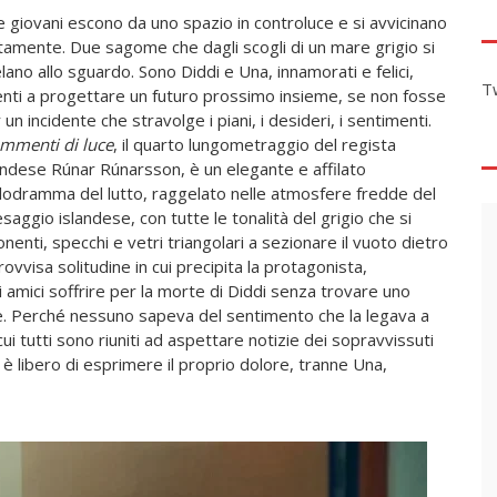
 giovani escono da uno spazio in controluce e si avvicinano
tamente. Due sagome che dagli scogli di un mare grigio si
lano allo sguardo. Sono Diddi e Una, innamorati e felici,
T
enti a progettare un futuro prossimo insieme, se non fosse
 un incidente che stravolge i piani, i desideri, i sentimenti.
mmenti di luce
, il quarto lungometraggio del regista
andese Rúnar Rúnarsson, è un elegante e affilato
odramma del lutto, raggelato nelle atmosfere fredde del
saggio islandese, con tutte le tonalità del grigio che si
nenti, specchi e vetri triangolari a sezionare il vuoto dietro
ovvisa solitudine in cui precipita la protagonista,
 amici soffrire per la morte di Diddi senza trovare uno
e. Perché nessuno sapeva del sentimento che la legava a
ui tutti sono riuniti ad aspettare notizie dei sopravvissuti
 è libero di esprimere il proprio dolore, tranne Una,