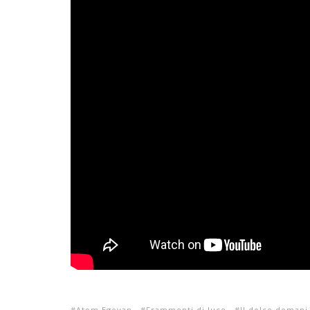
Atom Egoyan
Frammenti di luce
Il dolce domani