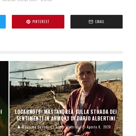
PINTEREST
EMAIL
N
I
LOCARNO79: MASTANDREA SULLA STRADA DEI
SENTIMENTI IN ARMONY DI DARIO ALBERTINI
Massimo Causo
Sogni elettrici
Agosto 8, 2026