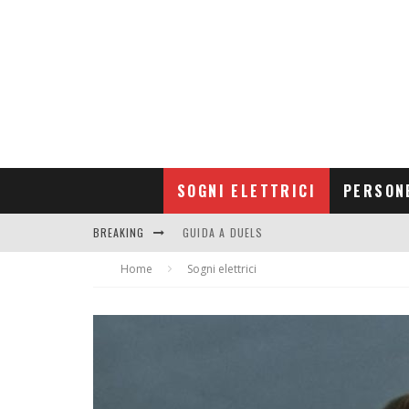
SOGNI ELETTRICI
PERSON
BREAKING
GUIDA A DUELS
Home
CONTRIBUTORS
Sogni elettrici