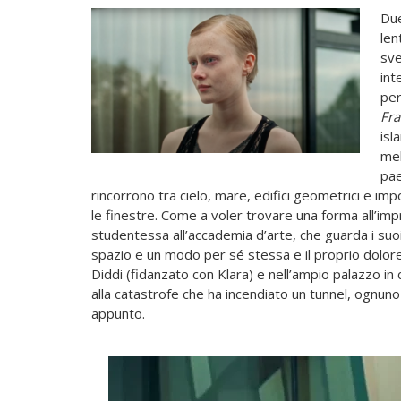
Due
len
sve
int
per
Fra
isl
mel
pae
rincorrono tra cielo, mare, edifici geometrici e impo
le finestre. Come a voler trovare una forma all’impr
studentessa all’accademia d’arte, che guarda i suoi
spazio e un modo per sé stessa e il proprio dolor
Diddi (fidanzato con Klara) e nell’ampio palazzo in c
alla catastrofe che ha incendiato un tunnel, ognuno
appunto.