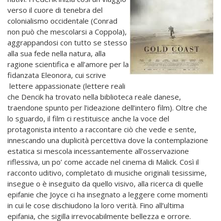
verso il cuore di tenebra del
colonialismo occidentale (Conrad
non può che mescolarsi a Coppola),
aggrappandosi con tutto se stesso
alla sua fede nella natura, alla
ragione scientifica e all’amore per la
fidanzata Eleonora, cui scrive
lettere appassionate (lettere reali
che Dencik ha trovato nella biblioteca reale danese,
traendone spunto per l’ideazione dell’intero film). Oltre che
lo sguardo, il film ci restituisce anche la voce del
protagonista intento a raccontare ciò che vede e sente,
innescando una duplicità percettiva dove la contemplazione
estatica si mescola incessantemente all’osservazione
riflessiva, un po’ come accade nel cinema di Malick. Così il
racconto uditivo, completato di musiche originali tesissime,
insegue o è inseguito da quello visivo, alla ricerca di quelle
epifanie che Joyce ci ha insegnato a leggere come momenti
in cui le cose dischiudono la loro verità. Fino all’ultima
epifania, che sigilla irrevocabilmente bellezza e orrore.