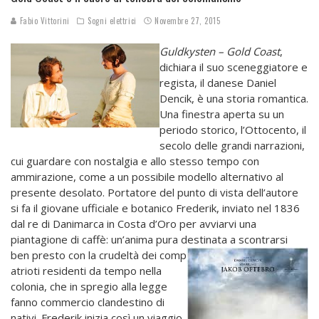
Fabio Vittorini
Sogni elettrici
Novembre 27, 2015
Guldkysten – Gold Coast
,
dichiara il suo sceneggiatore e
regista, il danese Daniel
Dencik, è una storia romantica.
Una finestra aperta su un
periodo storico, l’Ottocento, il
secolo delle grandi narrazioni,
cui guardare con nostalgia e allo stesso tempo con
ammirazione, come a un possibile modello alternativo al
presente desolato. Portatore del punto di vista dell’autore
si fa il giovane ufficiale e botanico Frederik, inviato nel 1836
dal re di Danimarca in Costa d’Oro per avviarvi una
piantagione di caffè: un’anima pura destinata a scontrarsi
ben presto con la crudeltà dei comp
atrioti residenti da tempo nella
colonia, che in spregio alla legge
fanno commercio clandestino di
nativi. Frederik inizia così un viaggio