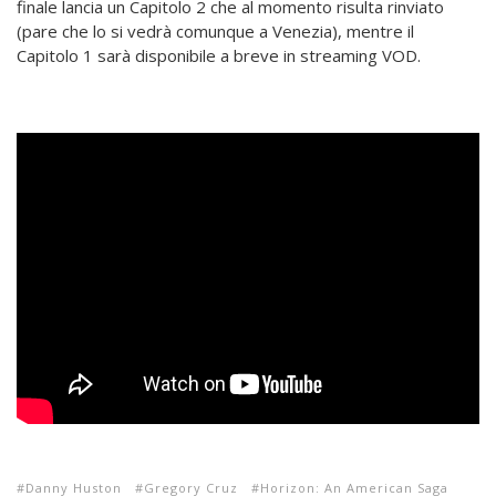
finale lancia un Capitolo 2 che al momento risulta rinviato
(pare che lo si vedrà comunque a Venezia), mentre il
Capitolo 1 sarà disponibile a breve in streaming VOD.
Danny Huston
Gregory Cruz
Horizon: An American Saga