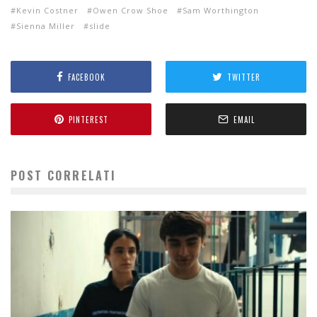
Kevin Costner
Owen Crow Shoe
Sam Worthington
Sienna Miller
slide
FACEBOOK
TWITTER
PINTEREST
EMAIL
POST CORRELATI