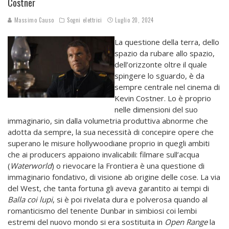
Costner
Massimo Causo
Sogni elettrici
Luglio 20, 2024
La questione della terra, dello
spazio da rubare allo spazio,
dell’orizzonte oltre il quale
spingere lo sguardo, è da
sempre centrale nel cinema di
Kevin Costner. Lo è proprio
nelle dimensioni del suo
immaginario, sin dalla volumetria produttiva abnorme che
adotta da sempre, la sua necessità di concepire opere che
superano le misure hollywoodiane proprio in quegli ambiti
che ai producers appaiono invalicabili: filmare sull’acqua
(
Waterworld
) o rievocare la Frontiera è una questione di
immaginario fondativo, di visione ab origine delle cose. La via
del West, che tanta fortuna gli aveva garantito ai tempi di
Balla coi lupi
, si è poi rivelata dura e polverosa quando al
romanticismo del tenente Dunbar in simbiosi coi lembi
estremi del nuovo mondo si era sostituita in
Open Range
la