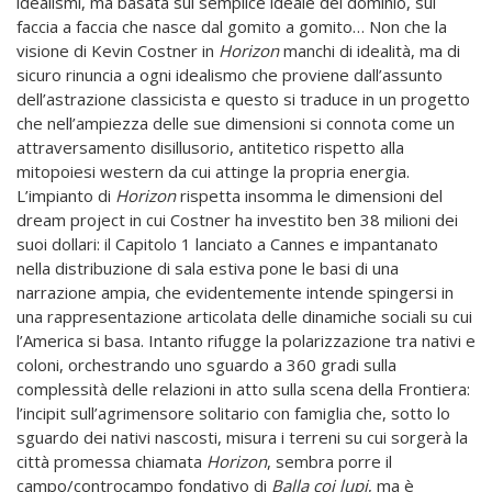
idealismi, ma basata sul semplice ideale del dominio, sul
faccia a faccia che nasce dal gomito a gomito… Non che la
visione di Kevin Costner in
Horizon
manchi di idealità, ma di
sicuro rinuncia a ogni idealismo che proviene dall’assunto
dell’astrazione classicista e questo si traduce in un progetto
che nell’ampiezza delle sue dimensioni si connota come un
attraversamento disillusorio, antitetico rispetto alla
mitopoiesi western da cui attinge la propria energia.
L’impianto di
Horizon
rispetta insomma le dimensioni del
dream project in cui Costner ha investito ben 38 milioni dei
suoi dollari: il Capitolo 1 lanciato a Cannes e impantanato
nella distribuzione di sala estiva pone le basi di una
narrazione ampia, che evidentemente intende spingersi in
una rappresentazione articolata delle dinamiche sociali su cui
l’America si basa. Intanto rifugge la polarizzazione tra nativi e
coloni, orchestrando uno sguardo a 360 gradi sulla
complessità delle relazioni in atto sulla scena della Frontiera:
l’incipit sull’agrimensore solitario con famiglia che, sotto lo
sguardo dei nativi nascosti, misura i terreni su cui sorgerà la
città promessa chiamata
Horizon
, sembra porre il
campo/controcampo fondativo di
Balla coi lupi
, ma è