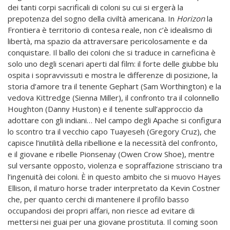
dei tanti corpi sacrificali di coloni su cui si ergerà la
prepotenza del sogno della civiltà americana. In
Horizon
la
Frontiera è territorio di contesa reale, non c’è idealismo di
libertà, ma spazio da attraversare pericolosamente e da
conquistare. Il ballo dei coloni che si traduce in carneficina è
solo uno degli scenari aperti dal film: il forte delle giubbe blu
ospita i sopravvissuti e mostra le differenze di posizione, la
storia d’amore tra il tenente Gephart (Sam Worthington) e la
vedova Kittredge (Sienna Miller), il confronto tra il colonnello
Houghton (Danny Huston) e il tenente sull’approccio da
adottare con gli indiani… Nel campo degli Apache si configura
lo scontro tra il vecchio capo Tuayeseh (Gregory Cruz), che
capisce l’inutilità della ribellione e la necessità del confronto,
e il giovane e ribelle Pionsenay (Owen Crow Shoe), mentre
sul versante opposto, violenza e sopraffazione strisciano tra
l’ingenuità dei coloni. È in questo ambito che si muovo Hayes
Ellison, il maturo horse trader interpretato da Kevin Costner
che, per quanto cerchi di mantenere il profilo basso
occupandosi dei propri affari, non riesce ad evitare di
mettersi nei guai per una giovane prostituta. Il coming soon