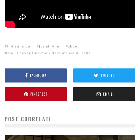
Indianna Bell
Josiah Allen
slide
You'll never find me - Nessuna via d'uscita
FACEBOOK
TWITTER
PINTEREST
EMAIL
POST CORRELATI