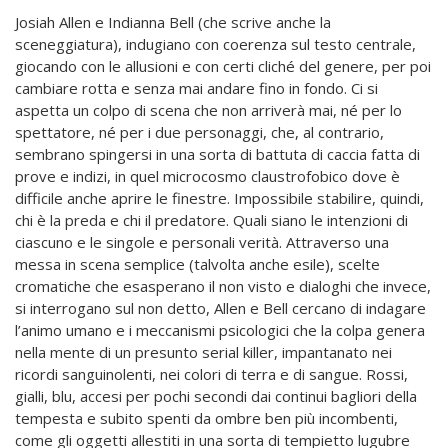
Josiah Allen e Indianna Bell (che scrive anche la
sceneggiatura), indugiano con coerenza sul testo centrale,
giocando con le allusioni e con certi cliché del genere, per poi
cambiare rotta e senza mai andare fino in fondo. Ci si
aspetta un colpo di scena che non arriverà mai, né per lo
spettatore, né per i due personaggi, che, al contrario,
sembrano spingersi in una sorta di battuta di caccia fatta di
prove e indizi, in quel microcosmo claustrofobico dove è
difficile anche aprire le finestre. Impossibile stabilire, quindi,
chi è la preda e chi il predatore. Quali siano le intenzioni di
ciascuno e le singole e personali verità. Attraverso una
messa in scena semplice (talvolta anche esile), scelte
cromatiche che esasperano il non visto e dialoghi che invece,
si interrogano sul non detto, Allen e Bell cercano di indagare
l’animo umano e i meccanismi psicologici che la colpa genera
nella mente di un presunto serial killer, impantanato nei
ricordi sanguinolenti, nei colori di terra e di sangue. Rossi,
gialli, blu, accesi per pochi secondi dai continui bagliori della
tempesta e subito spenti da ombre ben più incombenti,
come gli oggetti allestiti in una sorta di tempietto lugubre