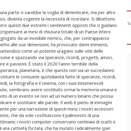
una parte ci sarebbe la voglia di dimenticare, ma per altro
so, diventa cogente la necessità di ricordare. Si dibattono
T
tro questi due estremi i sentimenti opposti che ci guidano
 (ri)pensare ai mesi di chiusura totale di un Paese intero
giogato da un invisibile nemico, che, per contrappasso
petto alle sue dimensioni, ha provocato danni immensi,
attendosi come un potente uragano sulle vite delle
sone e spazzando via speranze, ricordi, progetti, amori,
re e passioni. È stato il 2020 l’anno terribile della
peranza, planetaria, è che questo non sia un succedaneo
tituire le consuete quotidianità fatte di speranze, ricordi,
ndi, la fotografia e il cinema, con i suoi innumerevoli
osciute, sembrano avere sostituito ormai la memoria umana e
cconto di un evento se non ad un numero binario che possa
care e sostituire alle parole. Il web è pieno di immagini
nte per una narrazione di questi mesi; i nostri accessori
site, che da sole costituiscono il palinsesto di una
timane; i nostri computer conservano centinaia di scatti o
di una cattività forzata, che ha mutato radicalmente (per