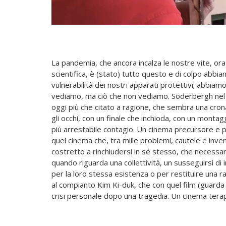
La pandemia, che ancora incalza le nostre vite, or
scientifica, è (stato) tutto questo e di colpo abbi
vulnerabilità dei nostri apparati protettivi; abbi
vediamo, ma ciò che non vediamo. Soderbergh nel 2
oggi più che citato a ragione, che sembra una cro
gli occhi, con un finale che inchioda, con un monta
più arrestabile contagio. Un cinema precursore e pr
quel cinema che, tra mille problemi, cautele e inve
costretto a rinchiudersi in sé stesso, che necessa
quando riguarda una collettività, un susseguirsi d
per la loro stessa esistenza o per restituire una 
al compianto Kim Ki-duk, che con quel film (guarda 
crisi personale dopo una tragedia. Un cinema terape