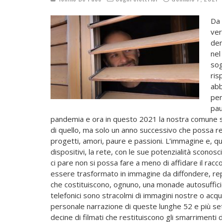
Da 
ver
den
nel
sog
ris
abb
per
pau
pandemia e ora in questo 2021 la nostra comune s
di quello, ma solo un anno successivo che possa res
progetti, amori, paure e passioni. L’immagine e, qui
dispositivi, la rete, con le sue potenzialità scon
ci pare non si possa fare a meno di affidare il ra
essere trasformato in immagine da diffondere, repli
che costituiscono, ognuno, una monade autosufficie
telefonici sono stracolmi di immagini nostre o acqui
personale narrazione di queste lunghe 52 e più set
decine di filmati che restituiscono gli smarrimenti 