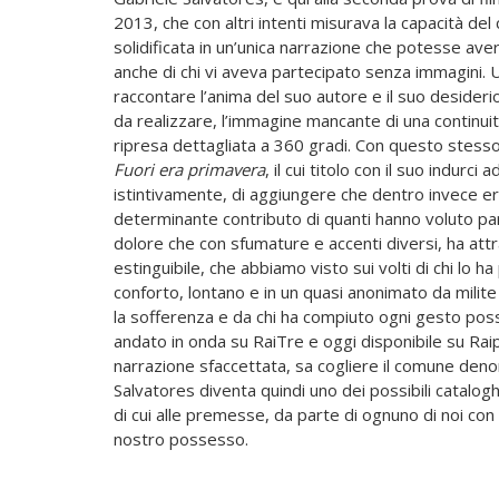
2013, che con altri intenti misurava la capacità de
solidificata in un’unica narrazione che potesse ave
anche di chi vi aveva partecipato senza immagini. U
raccontare l’anima del suo autore e il suo deside
da realizzare, l’immagine mancante di una continu
ripresa dettagliata a 360 gradi. Con questo stesso
Fuori era primavera
, il cui titolo con il suo indur
istintivamente, di aggiungere che dentro invece era 
determinante contributo di quanti hanno voluto par
dolore che con sfumature e accenti diversi, ha attr
estinguibile, che abbiamo visto sui volti di chi lo 
conforto, lontano e in un quasi anonimato da milite
la sofferenza e da chi ha compiuto ogni gesto possib
andato in onda su RaiTre e oggi disponibile su Raip
narrazione sfaccettata, sa cogliere il comune denomi
Salvatores diventa quindi uno dei possibili catalogh
di cui alle premesse, da parte di ognuno di noi co
nostro possesso.