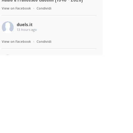
View on Facebook
·
Condividi
duels.it
13 hours ago
View on Facebook
·
Condividi
duels.it
13 hours ago
Sul set di Bad Lieutenant: Tokyo di Takashi
Miike, con Shun Oguri, Lily James , Liv
Morganremake. Remake di Bad Lieutenant di
Abel Ferrara
View on Facebook
·
Condividi