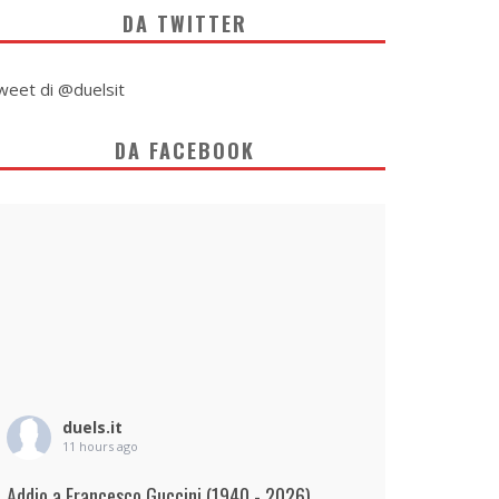
DA TWITTER
weet di @duelsit
DA FACEBOOK
duels.it
11 hours ago
Addio a Francesco Guccini (1940 - 2026)