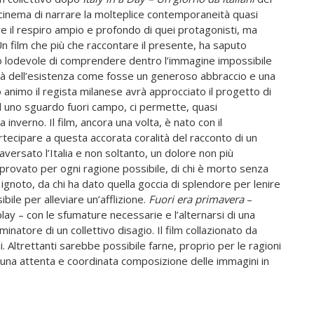
l cinema di narrare la molteplice contemporaneità quasi
re il respiro ampio e profondo di quei protagonisti, ma
n film che più che raccontare il presente, ha saputo
rio lodevole di comprendere dentro l’immagine impossibile
ità dell’esistenza come fosse un generoso abbraccio e una
 animo il regista milanese avrà approcciato il progetto di
ci ad uno sguardo fuori campo, ci permette, quasi
inverno. Il film, ancora una volta, è nato con il
tecipare a questa accorata coralità del racconto di un
aversato l’Italia e non soltanto, un dolore non più
ha provato per ogni ragione possibile, di chi è morto senza
 ignoto, da chi ha dato quella goccia di splendore per lenire
ile per alleviare un’afflizione.
Fuori era primavera
–
lay – con le sfumature necessarie e l’alternarsi di una
natore di un collettivo disagio. Il film collazionato da
i. Altrettanti sarebbe possibile farne, proprio per le ragioni
n una attenta e coordinata composizione delle immagini in