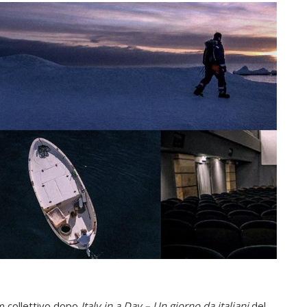
lm collettivo dopo
Italy in a Day – Un giorno da italiani
del