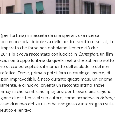
a (per fortuna) minacciata da una speranzosa ricerca
amo compreso la debolezza delle nostre strutture sociali, la
amo imparato che forse non dobbiamo temere ciò che
011 lo aveva raccontato con lucidità in
Contagion
, un film
naca, non troppo lontana da quella realtà che abbiamo sotto
ggio secco ed esplicito, il momento dell’esplodere del non
ofetico. Forse, prima o poi si farà un catalogo, invece, di
nzioni imprevedibili, è nato durante questi mesi. Un cinema
riamente, e di nuovo, diventa un racconto intimo anche
i immagini che sembrano ripiegarsi per trovare una ragione
ragione di esistenza al suo autore, come accadeva in
Arirang
caso di nuovo del 2011) ci ha insegnato a interrogarci sulla
utico e lenitivo.