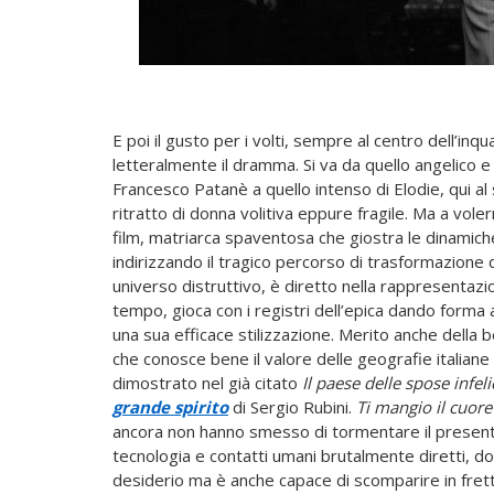
E poi il gusto per i volti, sempre al centro dell’in
letteralmente il dramma. Si va da quello angelico
Francesco Patanè a quello intenso di Elodie, qui a
ritratto di donna volitiva eppure fragile. Ma a voler
film, matriarca spaventosa che giostra le dinamich
indirizzando il tragico percorso di trasformazione 
universo distruttivo, è diretto nella rappresentazi
tempo, gioca con i registri dell’epica dando for
una sua efficace stilizzazione. Merito anche della b
che conosce bene il valore delle geografie italiane 
dimostrato nel già citato
Il paese delle spose infeli
grande spirito
di Sergio Rubini.
Ti mangio il cuore
ancora non hanno smesso di tormentare il presente,
tecnologia e contatti umani brutalmente diretti, dov
desiderio ma è anche capace di scomparire in fretta t