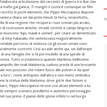
l’elaborata articolazione del racconto di guerra tra due clan
la mafia garganica,
Ti mangio il cuore
è comunque un film
 iscritto in pochi elementi, che Pippo Mezzapesa dispone
maniera chiara sin dai primi minuti: la terra, innanzitutto,
T
lla di una regione che recupera i suoi scenari più arcaici,
ti di costruzioni antiche, strade strette e campi fangosi in
 si muovono “lupi, maiali e uomini”, per citare un dimenticato
m di Kinji Fukasaku che sintetizzava magistralmente
nevitabile percorso di violenza cui gli esseri umani sono
uralmente costretti. Così accade anche qui, sin dall’incipit
i una famiglia che si fa poi modello di una spirale di
vicina. Tutto si (re)innesca quando Marilena, bellissima
ampollo dei rivali Malatesta, cadono preda di una bruciante
ale non possono che ridare fuoco alle polveri e da quel
a loro”, come anticipato dall’altra e non meno simbolica
one la statua della Madonna, dove già le due fazioni si
aro, Pippo Mezzapesa ritrova così alcuni elementi a lui
o, da sempre scenario prediletto e autentico personaggio
 nel suo primo
Il paese delle spose infelici
o nel borgo