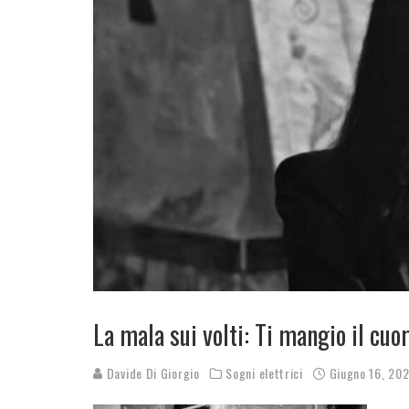
La mala sui volti: Ti mangio il cu
Davide Di Giorgio
Sogni elettrici
Giugno 16, 20