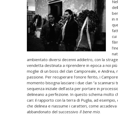
Nel
del
ben
in 
que
fat
cui
fil
l’i
nat
ambientato diversi decenni addietro, con la strage d
vendetta destinata a riprendere in epoca a noi più 
moglie di un boss del clan Camporeale, e Andrea, r
passione. Per recuperare l’onore ferito, i Campore
momento bisogna lasciare i due clan “a scannarsi tr
sequenza iniziale dell’asta per portare in processi
delineano a perfezione. In questo schema molto chi
cari: il rapporto con la terra di Puglia, ad esempi
che delinea e riassume i caratteri, come accadeva
abbandonato del successivo
Il bene mio
.