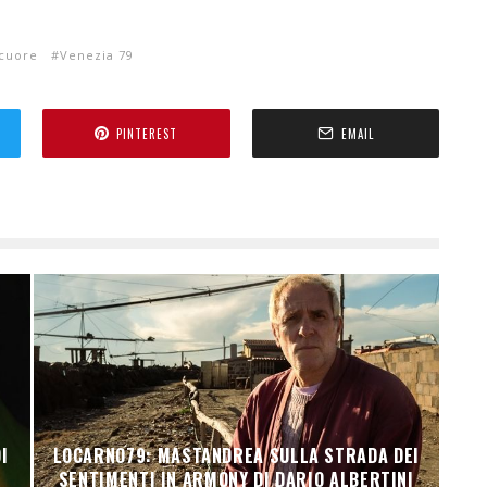
 cuore
Venezia 79
PINTEREST
EMAIL
N
I
LOCARNO79: MASTANDREA SULLA STRADA DEI
SENTIMENTI IN ARMONY DI DARIO ALBERTINI