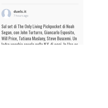
duels.it
7 hours ago
Sul set di The Only Living Pickpocket di Noah
Segan, con John Turturro, Giancarlo Esposito,
Will Price, Tatiana Maslany, Steve Buscemi. Un
ladro vecchia scuola nella N.Y. di oggi. In Usa es
...
Continua
View on Facebook
·
Condividi
duels.it
7 hours ago
View on Facebook
·
Condividi