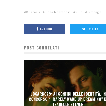
Orizzonti
Pippo Mezzapesa
slide
Ti mangio il
FACEBOOK
TWITTER
POST CORRELATI
LOCARNO79: AI CONFINI DELLE IDENTITÀ, I
CONCORSO “I RARELY WAKE UP DREAMING” D
ISABELLE STEVER