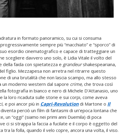
quadratura in formato panoramico, su cui si consuma
 e progressivamente sempre più “macchiato” e “sporco” di
l suo esordio cinematografico e capace di tratteggiare un
ne scegliere davvero uno solo, è Lidia Vitale il volto del
e della faida con spietatezza e
grandeur
shakespeariana,
del figlio. Mezzapesa non arretra nel ritrarre questo
one di una brutalità che non lascia scampo, ma allo stesso
ma a un moderno western dal sapore
crime
, che trova così
ella fotografia in bianco e nero di Michele D’Attanasio, uno
e la loro ricaduta sulle storie e sui corpi, come aveva
ci
, e poi ancor più in
Capri-Revolution
di Martone o
Il
diventa perciò un film di fantasmi di un’epoca lontana che
 un “oggi” (siamo nei primi anni Duemila) di poca
e ci si strappa la faccia a fucilate e il corpo è oggetto del
ra la folla, quando il velo copre, ancora una volta, il viso.