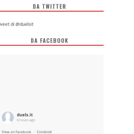
DA TWITTER
weet di @duelsit
DA FACEBOOK
duels.it
6 hours ago
View on Facebook
·
Condividi