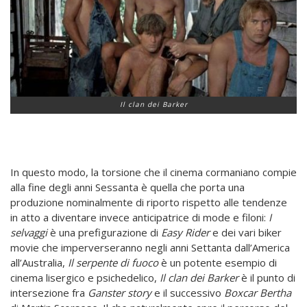
Il clan dei Barker
In questo modo, la torsione che il cinema cormaniano compie
alla fine degli anni Sessanta è quella che porta una
produzione nominalmente di riporto rispetto alle tendenze
in atto a diventare invece anticipatrice di mode e filoni:
I
selvaggi
è una prefigurazione di
Easy Rider
e dei vari biker
movie che imperverseranno negli anni Settanta dall’America
all’Australia,
Il serpente di fuoco
è un potente esempio di
cinema lisergico e psichedelico,
Il clan dei Barker
è il punto di
intersezione fra
Ganster story
e il successivo
Boxcar Bertha