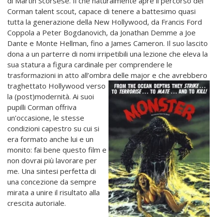
di Martin Scorsese. Il che naturalmente apre il percorso del
Corman talent scout, capace di tenere a battesimo quasi
tutta la generazione della New Hollywood, da Francis Ford
Coppola a Peter Bogdanovich, da Jonathan Demme a Joe
Dante e Monte Hellman, fino a James Cameron. Il suo lascito
dona a un parterre di nomi irripetibili una lezione che eleva la
sua statura a figura cardinale per comprendere le
trasformazioni in atto all’ombra delle major e
che avrebbero
traghettato Hollywood verso
la (post)modernità. Ai suoi
pupilli Corman offriva
un’occasione, le stesse
condizioni capestro su cui si
era formato anche lui e un
monito: fai bene questo film e
non dovrai più lavorare per
me. Una sintesi perfetta di
una concezione da sempre
mirata a unire il risultato alla
crescita autoriale.