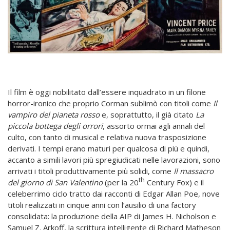
Il film è oggi nobilitato dall’essere inquadrato in un filone
horror-ironico che proprio Corman sublimò con titoli come
Il
vampiro del pianeta rosso
e, soprattutto, il già citato
La
piccola bottega degli orrori
, assorto ormai agli annali del
culto, con tanto di musical e relativa nuova trasposizione
derivati. I tempi erano maturi per qualcosa di più e quindi,
accanto a simili lavori più spregiudicati nelle lavorazioni, sono
arrivati i titoli produttivamente più solidi, come
Il massacro
th
del giorno di San Valentino
(per la 20
Century Fox) e il
celeberrimo ciclo tratto dai racconti di Edgar Allan Poe, nove
titoli realizzati in cinque anni con l’ausilio di una factory
consolidata: la produzione della AIP di James H. Nicholson e
Samuel Z. Arkoff, la scrittura intelligente di Richard Matheson