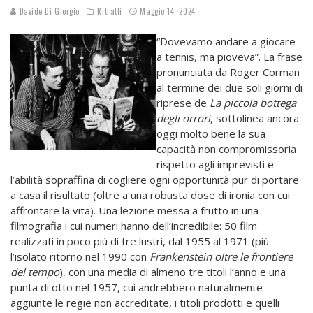
Davide Di Giorgio
Ritratti
Maggio 14, 2024
“Dovevamo andare a giocare
a tennis, ma pioveva”. La frase
pronunciata da Roger Corman
al termine dei due soli giorni di
riprese de
La piccola bottega
degli orrori
, sottolinea ancora
oggi molto bene la sua
capacità non compromissoria
rispetto agli imprevisti e
l’abilità sopraffina di cogliere ogni opportunità pur di portare
a casa il risultato (oltre a una robusta dose di ironia con cui
affrontare la vita). Una lezione messa a frutto in una
filmografia i cui numeri hanno dell’incredibile: 50 film
realizzati in poco più di tre lustri, dal 1955 al 1971 (più
l’isolato ritorno nel 1990 con
Frankenstein oltre le frontiere
del tempo
), con una media di almeno tre titoli l’anno e una
punta di otto nel 1957, cui andrebbero naturalmente
aggiunte le regie non accreditate, i titoli prodotti e quelli