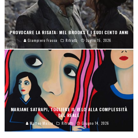
PROVOCARE LA RISATA: MEL BROOKS E I SUOI CENTO ANNI
Giampiero Frasca
Ritratti
Luglio 15, 2026
MARJANE SATRAPI, TOGLIERE IL VELO ALLA COMPLESSITÀ
DEL REALE
Matteo Mazza
Ritratti
Giugno 14, 2026