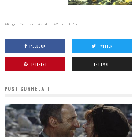
Roger Corman
slide
Vincent Price
FACEBOOK
TWITTER
PINTEREST
EMAIL
POST CORRELATI