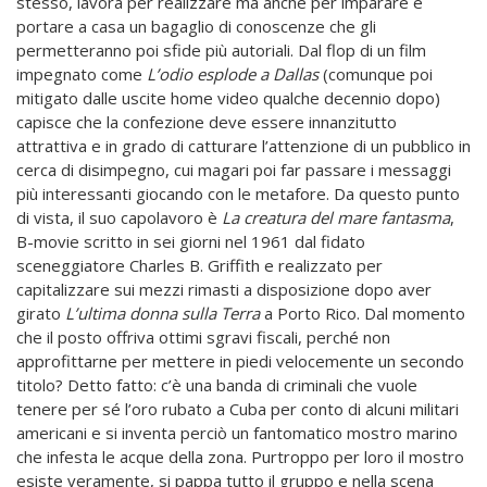
stesso, lavora per realizzare ma anche per imparare e
portare a casa un bagaglio di conoscenze che gli
permetteranno poi sfide più autoriali. Dal flop di un film
impegnato come
L’odio esplode a Dallas
(comunque poi
mitigato dalle uscite home video qualche decennio dopo)
capisce che la confezione deve essere innanzitutto
attrattiva e in grado di catturare l’attenzione di un pubblico in
cerca di disimpegno, cui magari poi far passare i messaggi
più interessanti giocando con le metafore. Da questo punto
di vista, il suo capolavoro è
La creatura del mare fantasma
,
B-movie scritto in sei giorni nel 1961 dal fidato
sceneggiatore Charles B. Griffith e realizzato per
capitalizzare sui mezzi rimasti a disposizione dopo aver
girato
L’ultima donna sulla Terra
a Porto Rico. Dal momento
che il posto offriva ottimi sgravi fiscali, perché non
approfittarne per mettere in piedi velocemente un secondo
titolo? Detto fatto: c’è una banda di criminali che vuole
tenere per sé l’oro rubato a Cuba per conto di alcuni militari
americani e si inventa perciò un fantomatico mostro marino
che infesta le acque della zona. Purtroppo per loro il mostro
esiste veramente, si pappa tutto il gruppo e nella scena