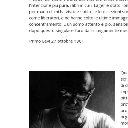
l’intenzione più pura, i libri in cui il Lager è stat
per mano di chi ha visto e subìto; e le eccezioni s
come liberatori, e ne hanno colto le ultime immagin
concentramento. È un uomo attento e pio, sensibile
dopo questo singolare libro da lui lungamente med
Primo Levi 27 ottobre 1981
Que
scri
di d
imp
pitt
pro
pro
orga
mon