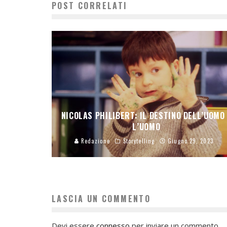
POST CORRELATI
NICOLAS PHILIBERT: IL DESTINO DELL’UOMO
L’UOMO
Redazione
Storytelling
Giugno 29, 2023
LASCIA UN COMMENTO
Devi essere
connesso
per inviare un commento.