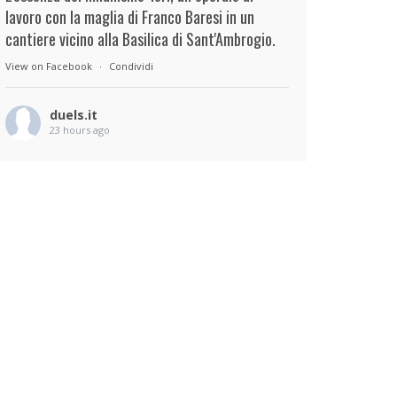
lavoro con la maglia di Franco Baresi in un
cantiere vicino alla Basilica di Sant'Ambrogio.
View on Facebook
·
Condividi
duels.it
23 hours ago
View on Facebook
·
Condividi
duels.it
23 hours ago
View on Facebook
·
Condividi