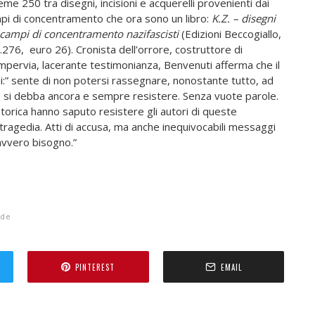
eme 250 tra disegni, incisioni e acquerelli provenienti dai
pi di concentramento che ora sono un libro:
K.Z. – disegni
 campi di concentramento nazifascisti
(Edizioni Beccogiallo,
.276, euro 26). Cronista dell’orrore, costruttore di
impervia, lacerante testimonianza, Benvenuti afferma che il
 chi:” sente di non potersi rassegnare, nonostante tutto, ad
he si debba ancora e sempre resistere. Senza vuote parole.
orica hanno saputo resistere gli autori di queste
agedia. Atti di accusa, ma anche inequivocabili messaggi
 davvero bisogno.”
ide
PINTEREST
EMAIL