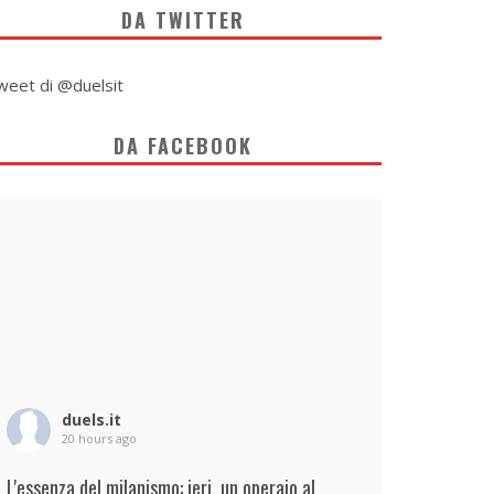
DA TWITTER
weet di @duelsit
DA FACEBOOK
duels.it
20 hours ago
L'essenza del milanismo: ieri, un operaio al