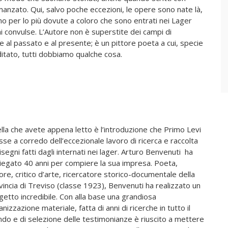
o romanzato. Qui, salvo poche eccezioni, le opere sono nate là,
ono per lo più dovute a coloro che sono entrati nei Lager
i convulse. L’Autore non è superstite dei campi di
 al passato e al presente; è un pittore poeta a cui, specie
itato, tutti dobbiamo qualche cosa.
lla che avete appena letto è l’introduzione che Primo Levi
sse a corredo dell’eccezionale lavoro di ricerca e raccolta
isegni fatti dagli internati nei lager. Arturo Benvenuti ha
iegato 40 anni per compiere la sua impresa. Poeta,
ore, critico d’arte, ricercatore storico-documentale della
vincia di Treviso (classe 1923), Benvenuti ha realizzato un
getto incredibile. Con alla base una grandiosa
nizzazione materiale, fatta di anni di ricerche in tutto il
do e di selezione delle testimonianze è riuscito a mettere