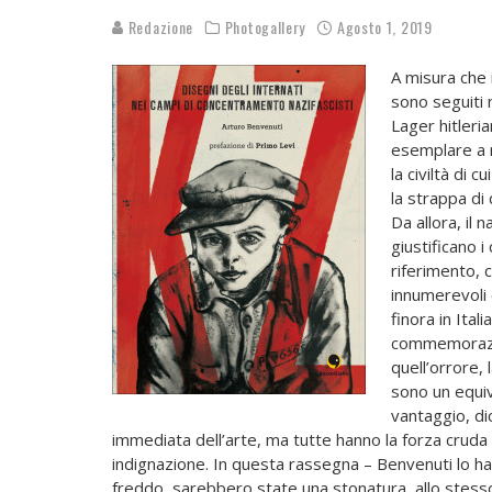
Redazione
Photogallery
Agosto 1, 2019
A misu
ra che 
sono seguiti n
Lager hitleri
esemplare a r
la civiltà di 
la strappa di 
Da allora, il 
giustificano i
riferimento, 
innumerevoli 
finora in Ital
commemorazio
quell’orrore, 
sono un equiv
vantaggio, di
immediata dell’arte, ma tutte hanno la forza cruda 
indignazione. In questa rassegna – Benvenuti lo ha
freddo, sarebbero state una stonatura, allo stess