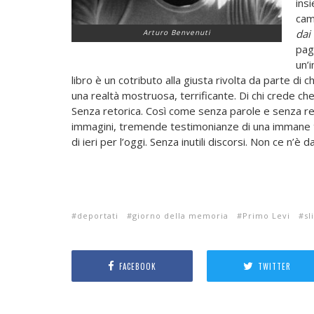
insi
cam
dai
Arturo Benvenuti
pag
un’
libro è un cotributo alla giusta rivolta da parte di
una realtà mostruosa, terrificante. Di chi crede c
Senza retorica. Così come senza parole e senza ret
immagini, tremende testimonianze di una immane tr
di ieri per l’oggi. Senza inutili discorsi. Non ce n’è
deportati
giorno della memoria
Primo Levi
sl
FACEBOOK
TWITTER