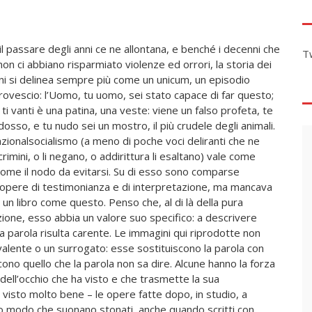
il passare degli anni ce ne allontana, e benché i decenni che
T
on ci abbiano risparmiato violenze ed orrori, la storia dei
ani si delinea sempre più come un unicum, un episodio
ovescio: l’Uomo, tu uomo, sei stato capace di far questo;
cui ti vanti è una patina, una veste: viene un falso profeta, te
dosso, e tu nudo sei un mostro, il più crudele degli animali.
nazionalsocialismo (a meno di poche voci deliranti che ne
 crimini, o li negano, o addirittura li esaltano) vale come
come il nodo da evitarsi. Su di esso sono comparse
opere di testimonianza e di interpretazione, ma mancava
ia un libro come questo. Penso che, al di là della pura
ne, esso abbia un valore suo specifico: a descrivere
la parola risulta carente. Le immagini qui riprodotte non
alente o un surrogato: esse sostituiscono la parola con
cono quello che la parola non sa dire. Alcune hanno la forza
dell’occhio che ha visto e che trasmette la sua
 visto molto bene – le opere fatte dopo, in studio, a
o modo che suonano stonati, anche quando scritti con