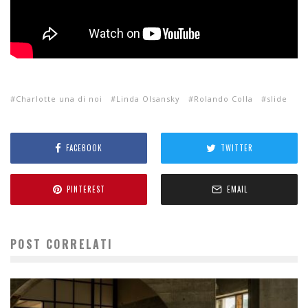
Charlotte una di noi
Linda Olsansky
Rolando Colla
slide
FACEBOOK
TWITTER
PINTEREST
EMAIL
POST CORRELATI