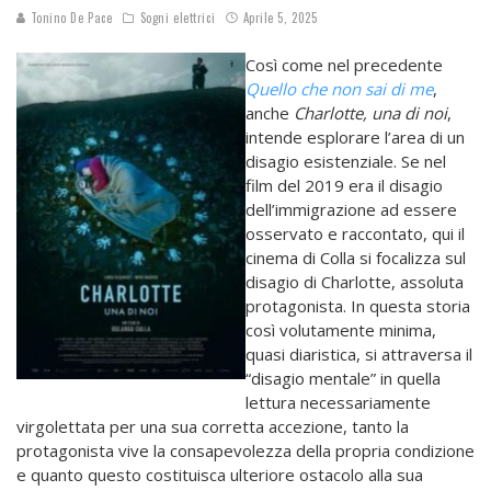
Tonino De Pace
Sogni elettrici
Aprile 5, 2025
Così come nel precedente
Quello che non sai di me
,
anche
Charlotte, una di noi
,
intende esplorare l’area di un
disagio esistenziale. Se nel
film del 2019 era il disagio
dell’immigrazione ad essere
osservato e raccontato, qui il
cinema di Colla si focalizza sul
disagio di Charlotte, assoluta
protagonista. In questa storia
così volutamente minima,
quasi diaristica, si attraversa il
“disagio mentale” in quella
lettura necessariamente
virgolettata per una sua corretta accezione, tanto la
protagonista vive la consapevolezza della propria condizione
e quanto questo costituisca ulteriore ostacolo alla sua