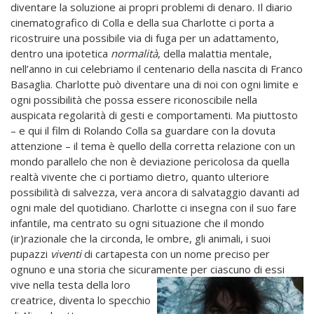
diventare la soluzione ai propri problemi di denaro. Il diario
cinematografico di Colla e della sua Charlotte ci porta a
ricostruire una possibile via di fuga per un adattamento,
dentro una ipotetica
normalità
, della malattia mentale,
nell’anno in cui celebriamo il centenario della nascita di Franco
Basaglia. Charlotte può diventare una di noi con ogni limite e
ogni possibilità che possa essere riconoscibile nella
auspicata regolarità di gesti e comportamenti. Ma piuttosto
– e qui il film di Rolando Colla sa guardare con la dovuta
attenzione – il tema è quello della corretta relazione con un
mondo parallelo che non è deviazione pericolosa da quella
realtà vivente che ci portiamo dietro, quanto ulteriore
possibilità di salvezza, vera ancora di salvataggio davanti ad
ogni male del quotidiano. Charlotte ci insegna con il suo fare
infantile, ma centrato su ogni situazione che il mondo
(ir)razionale che la circonda, le ombre, gli animali, i suoi
pupazzi
viventi
di cartapesta con un nome preciso per
ognuno e una storia che sicuramente per ciascuno
di essi
vive nella testa della loro
creatrice, diventa lo specchio