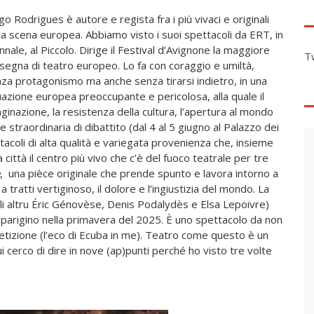
go Rodrigues è autore e regista fra i più vivaci e originali
la scena europea. Abbiamo visto i suoi spettacoli da ERT, in
nnale, al Piccolo. Dirige il Festival d’Avignone la maggiore
T
segna di teatro europeo. Lo fa con coraggio e umiltà,
za protagonismo ma anche senza tirarsi indietro, in una
uazione europea preoccupante e pericolosa, alla quale il
ginazione, la resistenza della cultura, l’apertura al mondo
 straordinaria di dibattito (dal 4 al 5 giugno al Palazzo dei
acoli di alta qualità e variegata provenienza che, insieme
ittà il centro più vivo che c’è del fuoco teatrale per tre
, una pièce originale che prende spunto e lavora intorno a
 tratti vertiginoso, il dolore e l’ingiustizia del mondo. La
li altru Éric Génovèse, Denis Podalydès e Elsa Lepoivre)
 parigino nella primavera del 2025. È uno spettacolo da non
petizione (l’eco di Ecuba in me). Teatro come questo è un
ui cerco di dire in nove (ap)punti perché ho visto tre volte