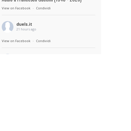
View on Facebook
·
Condividi
duels.it
21 hours ago
View on Facebook
·
Condividi
duels.it
21 hours ago
Sul set di Bad Lieutenant: Tokyo di Takashi
Miike, con Shun Oguri, Lily James , Liv
Morganremake. Remake di Bad Lieutenant di
Abel Ferrara
View on Facebook
·
Condividi