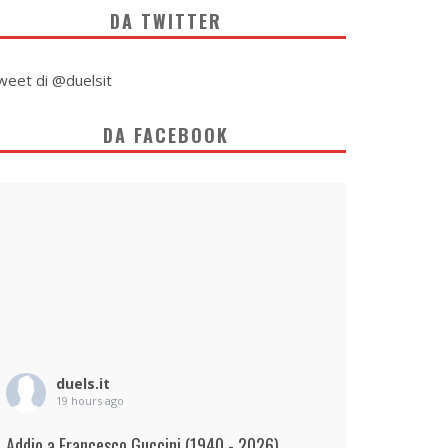
DA TWITTER
weet di @duelsit
DA FACEBOOK
duels.it
19 hours ago
Addio a Francesco Guccini (1940 - 2026)