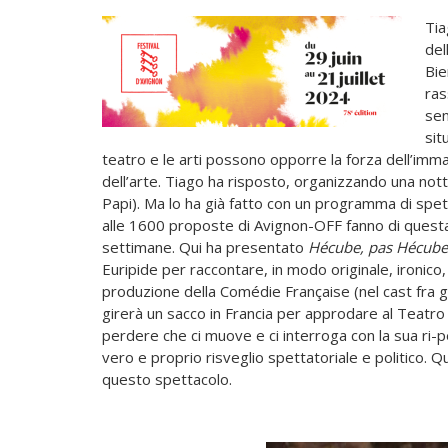
Tia
del
Bie
ras
sen
sit
teatro e le arti possono opporre la forza dell’imma
dell’arte. Tiago ha risposto, organizzando una notte
Papi). Ma lo ha già fatto con un programma di spett
alle 1600 proposte di Avignon-OFF fanno di questa c
settimane. Qui ha presentato
Hécube, pas Hécube
Euripide per raccontare, in modo originale, ironico, a
produzione della Comédie Française (nel cast fra g
girerà un sacco in Francia per approdare al Teatro
perdere che ci muove e ci interroga con la sua ri-
vero e proprio risveglio spettatoriale e politico. Q
questo spettacolo.