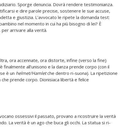
diziario. Sporge denuncia. Dovrà rendere testimonianza.
tificarsi e dire parole precise, sostenere le sue accuse,
detta e giustizia. L’avvocato le ripete la domanda test:
ambino nel momento in cui ha più bisogno di lei? È
 per arrivare alla verità.
tra, ora accennate, ora distorte, infine (verso la fine)
è finalmente all’unisono e la danza prende corpo (con il
rse è un
helmet/Hamlet
che dentro ri-suona). La ripetizione
 che prende corpo. Dionisiaca libertà e felice
vocano ossessivi il passato, provano a ricostruire la verità
o. La verità è un ago che buca gli occhi. La statua si ri-