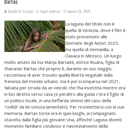
Bartas
Davide Di Giorgio
Sogni elettrici
Agosto 29, 2025
La laguna del titolo non è
quella di Venezia, dove il film è
stato presentato alle
Giornate degli Autori 2025,
ma quella di Ventanilla, a
Oaxaca in Messico. Un luogo
molto amato da Ina Marija Bartaitė, attrice lituana, figlia di
Sharunas Bartas che proprio lì, durante un suo viaggio,
raccontava di aver trovato quella libertà negatale dalla
frenesia del mondo urbano. Ina è poi scomparsa nel 2021,
falciata per strada da un veicolo che l’ha investita mentre era
in bici diretta verso casa (e peraltro alla guida c’era il figlio di
un politico locale, in una beffarda sintesi del caos della
“civiltà” da lei stessa lamentato). Per riconnettersi con la sua
memoria, Bartas torna ora in quei luoghi, accompagnato
stavolta dalla figlia più giovane Una, affinché Laguna diventi
momento familiare condiviso e riavvicinamento della