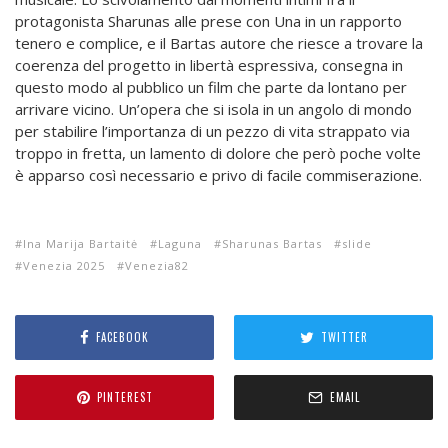
protagonista Sharunas alle prese con Una in un rapporto
tenero e complice, e il Bartas autore che riesce a trovare la
coerenza del progetto in libertà espressiva, consegna in
questo modo al pubblico un film che parte da lontano per
arrivare vicino. Un’opera che si isola in un angolo di mondo
per stabilire l’importanza di un pezzo di vita strappato via
troppo in fretta, un lamento di dolore che però poche volte
è apparso così necessario e privo di facile commiserazione.
Ina Marija Bartaitė
Laguna
Sharunas Bartas
slide
Venezia 2025
Venezia82
FACEBOOK
TWITTER
PINTEREST
EMAIL