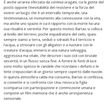
È anche un’area sferzata da continui uragani, cui la gente del
posto oppone l’inevitabilità del resistere e la forza del
vivere: un luogo che è un intervallo temporale, una
testimonianza, un monumento alla connessione con la vita,
ma anche uno spazio in cui il rapporto con la morte ha una
sua ritualità e serenità. Per questo motivo Bartas si colloca
al livello del terreno: poche inquadrature del cielo, quasi
sempre siamo a terra, seduti o sdraiati fra il terriccio e
l’acqua, a strisciare con gli alligatori o a nuotare con le
creature d’acqua, immersi in una natura selvaggia,
aggressiva ma vitale, che descrive i suoi cicli con brutale
sincerità, in un flusso senza fine. A fornire le fonti di luce
sono molto spesso le candele che ricordano i defunti o le
tinte crepuscolari di un giorno sempre coperto dalle nuvole.
In questa atmosfera calda ma consunta, Bartas si confessa,
si connette e si confronta con Una, rievoca la figlia
scomparsa con partecipazione e commozione umana e
compone un film-memoria che è anche un’esperienza
sensoriale.