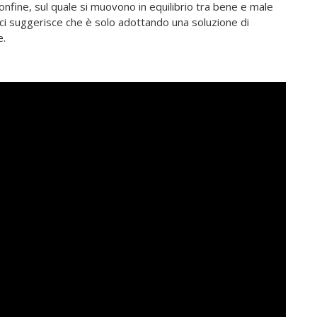
confine, sul quale si muovono in equilibrio tra bene e male
 ci suggerisce che è solo adottando una soluzione di
e.