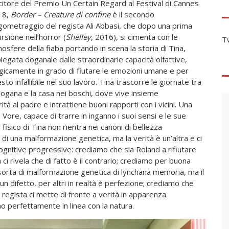
citore del Premio Un Certain Regard al Festival di Cannes
18,
Border – Creature di confine
è il secondo
gometraggio del regista Ali Abbasi, che dopo una prima
ursione nell’horror (
Shelley
, 2016), si cimenta con le
T
osfere della fiaba portando in scena la storia di Tina,
iegata doganale dalle straordinarie capacità olfattive,
icamente in grado di fiutare le emozioni umane e per
sto infallibile nel suo lavoro. Tina trascorre le giornate tra
dogana e la casa nei boschi, dove vive insieme
ità al padre e intrattiene buoni rapporti con i vicini. Una
 Vore, capace di trarre in inganno i suoi sensi e le sue
 fisico di Tina non rientra nei canoni di bellezza
di una malformazione genetica, ma la verità è un’altra e ci
cognitive progressive: crediamo che sia Roland a rifiutare
ci rivela che di fatto è il contrario; crediamo per buona
 sorta di malformazione genetica di lynchana memoria, ma il
 un difetto, per altri in realtà è perfezione; crediamo che
regista ci mette di fronte a verità in apparenza
 perfettamente in linea con la natura.