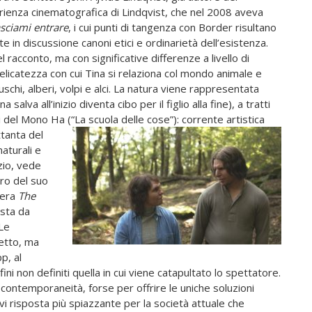
perienza cinematografica di Lindqvist, che nel 2008 aveva
sciami entrare
, i cui punti di tangenza con Border risultano
te in discussione canoni etici e ordinarietà dell’esistenza.
 racconto, ma con significative differenze a livello di
elicatezza con cui Tina si relaziona col mondo animale e
schi, alberi, volpi e alci. La natura viene rappresentata
alva all’inizio diventa cibo per il figlio alla fine), a tratti
sti del Mono Ha
(“La scuola delle cose”): corrente artistica
ttanta del
naturali e
zio, vede
cro del suo
pera
The
ista da
 Le
detto, ma
p, al
ini non definiti quella in cui viene catapultato lo spettatore.
 contemporaneità, forse per offrire le uniche soluzioni
ervi risposta più spiazzante per la società attuale che