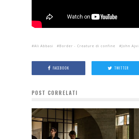
Ali Abbasi
Border - Creature di confine
John Ajv
FACEBOOK
TWITTER
POST CORRELATI