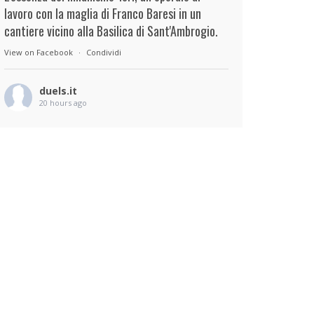
lavoro con la maglia di Franco Baresi in un
cantiere vicino alla Basilica di Sant'Ambrogio.
View on Facebook
·
Condividi
duels.it
20 hours ago
View on Facebook
·
Condividi
duels.it
20 hours ago
View on Facebook
·
Condividi