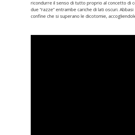
ricondurre il senso di tutto proprio al concetto di 
due “razze” entrambe cariche di lati oscuri. Abbasi
confine che si superano le dicotomie, accogliendol