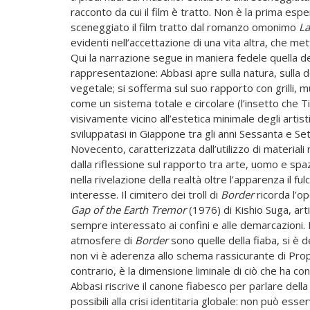
racconto da cui il film è tratto. Non è la prima es
sceneggiato il film tratto dal romanzo omonimo
La
evidenti nell’accettazione di una vita altra, che met
Qui la narrazione segue in maniera fedele quella del
rappresentazione: Abbasi apre sulla natura, sulla d
vegetale; si sofferma sul suo rapporto con grilli, mu
come un sistema totale e circolare (l’insetto che Tina s
visivamente vicino all’estetica minimale degli arti
sviluppatasi in Giappone tra gli anni Sessanta e Se
Novecento, caratterizzata dall’utilizzo di materiali 
dalla riflessione sul rapporto tra arte, uomo e spa
nella rivelazione della realtà oltre l’apparenza il ful
interesse. Il cimitero dei troll di
Border
ricorda l’o
Gap of the Earth Tremor
(1976) di Kishio Suga, art
sempre interessato ai confini e alle demarcazioni.
atmosfere di
Border
sono quelle della fiaba, si è 
non vi è aderenza allo schema rassicurante di Prop
contrario, è la dimensione liminale di ciò che ha conf
Abbasi riscrive il canone fiabesco per parlare della
possibili alla crisi identitaria globale: non può ess