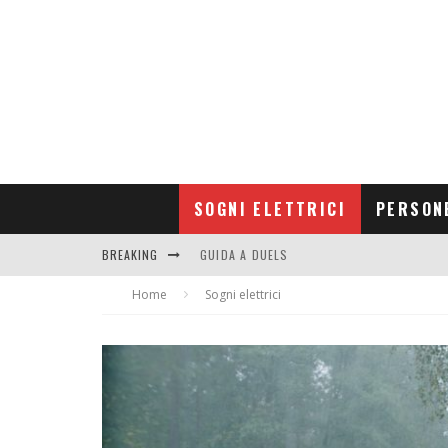
SOGNI ELETTRICI
PERSON
BREAKING
GUIDA A DUELS
Home
CONTRIBUTORS
Sogni elettrici