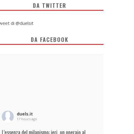
DA TWITTER
weet di @duelsit
DA FACEBOOK
duels.it
17 hours ago
L'essenza del milanismo: ieri, un operaio al