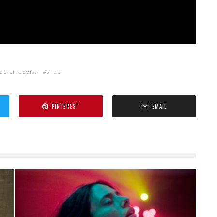
ide Lindqvist
slide
PINTEREST
EMAIL