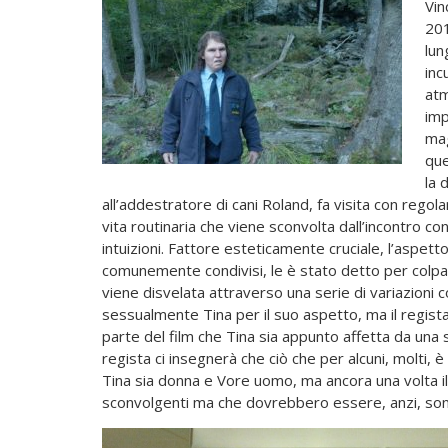
Vin
20
lun
inc
atm
imp
mag
que
la 
all’addestratore di cani Roland, fa visita con regolar
vita routinaria che viene sconvolta dall’incontro con
intuizioni. Fattore esteticamente cruciale, l’aspetto
comunemente condivisi, le è stato detto per colpa 
viene disvelata attraverso una serie di variazioni 
sessualmente Tina per il suo aspetto, ma il regista 
parte del film che Tina sia appunto affetta da una
regista ci insegnerà che ciò che per alcuni, molti, è
Tina sia donna e Vore uomo, ma ancora una volta il 
sconvolgenti ma che dovrebbero essere, anzi, sono