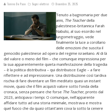
Tonino De Pace
Sogni elettrici
Dicembre 25, 2025
Tenuto a bagnomaria per due
anni,
The Teacher
della
palestinese-britannica Farah
Nabulsi, al suo esordio nel
lungometraggio, vede
finalmente la luce a corollario
delle emozioni che suscita il
genocidio palestinese ad opera del regime israeliano. Al di là
del valore o meno del film – che comunque impressiona per
la sua apparentemente quieta manifestazione della tragedia
– è la politica distributiva – qui distribuisce Eagle – a fare
riflettere e ad impressionare. Una distribuzione così tardiva
rischia di fare diventare un film meditato quasi un instant
movie, quasi che il film acquisti valore sotto l’onda della
cronaca, senza pensare che forse
The Teacher
, pronto dal
2023, anticipava i tempi. O comunque, nell’apparente
affidare tutto ad una storia minimale, mostrava e mostra
quel fuoco che da quasi ottant’anni cova la sotto la cenere