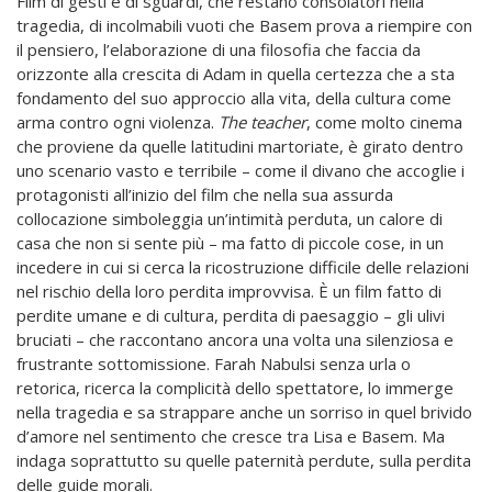
Film di gesti e di sguardi, che restano consolatori nella
tragedia, di incolmabili vuoti che Basem prova a riempire con
il pensiero, l’elaborazione di una filosofia che faccia da
orizzonte alla crescita di Adam in quella certezza che a sta
fondamento del suo approccio alla vita, della cultura come
arma contro ogni violenza.
The teacher
, come molto cinema
che proviene da quelle latitudini martoriate, è girato dentro
uno scenario vasto e terribile – come il divano che accoglie i
protagonisti all’inizio del film che nella sua assurda
collocazione simboleggia un’intimità perduta, un calore di
casa che non si sente più – ma fatto di piccole cose, in un
incedere in cui si cerca la ricostruzione difficile delle relazioni
nel rischio della loro perdita improvvisa. È un film fatto di
perdite umane e di cultura, perdita di paesaggio – gli ulivi
bruciati – che raccontano ancora una volta una silenziosa e
frustrante sottomissione. Farah Nabulsi senza urla o
retorica, ricerca la complicità dello spettatore, lo immerge
nella tragedia e sa strappare anche un sorriso in quel brivido
d’amore nel sentimento che cresce tra Lisa e Basem. Ma
indaga soprattutto su quelle paternità perdute, sulla perdita
delle guide morali.