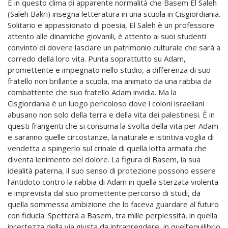
È in questo clima di apparente normalità che Basem El Saleh
(Saleh Bakri) insegna letteratura in una scuola in Cisgiordiania.
Solitario e appassionato di poesia, El Saleh è un professore
attento alle dinamiche giovanili, è attento ai suoi studenti
convinto di dovere lasciare un patrimonio culturale che sarà a
corredo della loro vita. Punta soprattutto su Adam,
promettente e impegnato nello studio, a differenza di suo
fratello non brillante a scuola, ma animato da una rabbia da
combattente che suo fratello Adam invidia. Ma la
Cisgiordania è un luogo pericoloso dove i coloni israeliani
abusano non solo della terra e della vita dei palestinesi. È in
questi frangenti che si consuma la svolta della vita per Adam
e saranno quelle circostanze, la naturale e istintiva voglia di
vendetta a spingerlo sul crinale di quella lotta armata che
diventa lenimento del dolore. La figura di Basem, la sua
idealità paterna, il suo senso di protezione possono essere
l’antidoto contro la rabbia di Adam in quella sterzata violenta
e imprevista dal suo promettente percorso di studi, da
quella sommessa ambizione che lo faceva guardare al futuro
con fiducia. Spetterà a Basem, tra mille perplessità, in quella
incertezza della via giusta da intraprendere, in quell’equilibrio