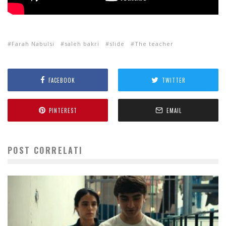
Farah Nabulsi
saleh bakri
slide
The teacher
FACEBOOK
TWITTER
PINTEREST
EMAIL
POST CORRELATI