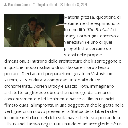
Massimo Causo
Sogni elettrici
Febbraio 8, 2025
Materia grezza, questione di
volumetrie che esprimono la
loro nudità:
The Brutalist
di
Brady Corbet (in Concorso a
Venezia81) è uno di quei
progetti che cercano se
stessi nelle proprie
dimensioni, si nutrono delle architetture che li sorreggono e
in qualche modo rischiano di surclassare il loro stesso
portato. Dieci anni di preparazione, girato in VistaVision
70mm, 215′ di durata compreso l’intervallo di 15′
cronometrati… Adrien Brody è László Tóth, immaginario
architetto ungherese ebreo che riemerge dai campi di
concentramento e letteralmente nasce al film in un incipit
filmato quasi all’impronta, in una soggettiva che lo getta nella
vertigine di un nuovo presente: la Statua della Libertà che
incombe nella luce del cielo sulla nave che lo sta portando a
Ellis Island, l’arrivo negli Stati Uniti dove ad accoglierlo c’è un