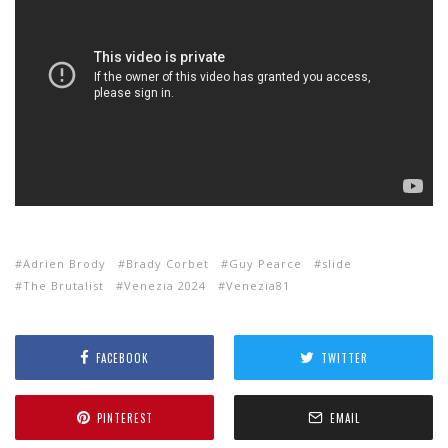
Adrien Brody
Brady Corbet
Guy Pearce
slide
The Brutalist
Venezia 2024
Venezia81
FACEBOOK
TWITTER
PINTEREST
EMAIL