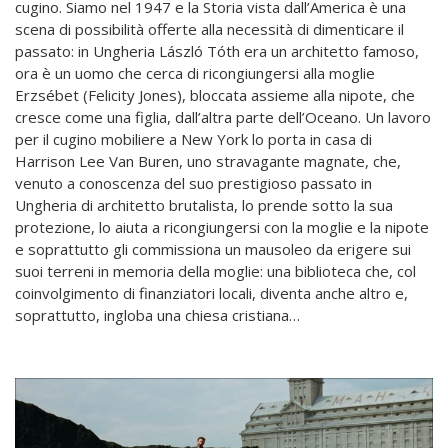
cugino. Siamo nel 1947 e la Storia vista dall’America è una
scena di possibilità offerte alla necessità di dimenticare il
passato: in Ungheria László Tóth era un architetto famoso,
ora è un uomo che cerca di ricongiungersi alla moglie
Erzsébet (Felicity Jones), bloccata assieme alla nipote, che
cresce come una figlia, dall’altra parte dell’Oceano. Un lavoro
per il cugino mobiliere a New York lo porta in casa di
Harrison Lee Van Buren, uno stravagante magnate, che,
venuto a conoscenza del suo prestigioso passato in
Ungheria di architetto brutalista, lo prende sotto la sua
protezione, lo aiuta a ricongiungersi con la moglie e la nipote
e soprattutto gli commissiona un mausoleo da erigere sui
suoi terreni in memoria della moglie: una biblioteca che, col
coinvolgimento di finanziatori locali, diventa anche altro e,
soprattutto, ingloba una chiesa cristiana…