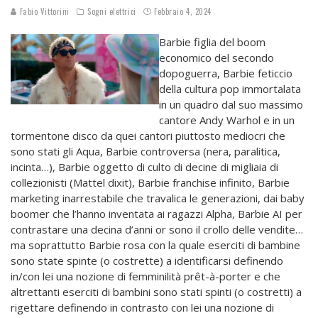
Fabio Vittorini
Sogni elettrici
Febbraio 4, 2024
Barbie figlia del boom
economico del secondo
dopoguerra, Barbie feticcio
della cultura pop immortalata
in un quadro dal suo massimo
cantore Andy Warhol e in un
tormentone disco da quei cantori piuttosto mediocri che
sono stati gli Aqua, Barbie controversa (nera, paralitica,
incinta…), Barbie oggetto di culto di decine di migliaia di
collezionisti (Mattel dixit), Barbie franchise infinito, Barbie
marketing inarrestabile che travalica le generazioni, dai baby
boomer che l’hanno inventata ai ragazzi Alpha, Barbie AI per
contrastare una decina d’anni or sono il crollo delle vendite…
ma soprattutto Barbie rosa con la quale eserciti di bambine
sono state spinte (o costrette) a identificarsi definendo
in/con lei una nozione di femminilità prêt-à-porter e che
altrettanti eserciti di bambini sono stati spinti (o costretti) a
rigettare definendo in contrasto con lei una nozione di