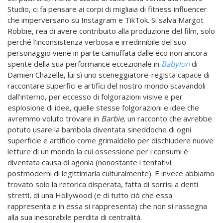
Studio, ci fa pensare ai corpi di migliaia di fitness influencer
che imperversano su Instagram e TikTok. Si salva Margot
Robbie, rea di avere contribuito alla produzione del film, solo
perché l’inconsistenza verbosa e irredimibile del suo
personaggio viene in parte camuffata dalle eco non ancora
spente della sua performance eccezionale in
Babylon
di
Damien Chazelle, lui sì uno sceneggiatore-regista capace di
raccontare superfici e artifici del nostro mondo scavandoli
dall’interno, per eccesso di folgorazioni visive e per
esplosione di idee, quelle stesse folgorazioni e idee che
avremmo voluto trovare in
Barbie
, un racconto che avrebbe
potuto usare la bambola diventata sineddoche di ogni
superficie e artificio come grimaldello per dischiudere nuove
letture di un mondo la cui ossessione per i consumi è
diventata causa di agonia (nonostante i tentativi
postmoderni di legittimarla culturalmente). E invece abbiamo
trovato solo la retorica disperata, fatta di sorrisi a denti
stretti, di una Hollywood (e di tutto ciò che essa
rappresenta e in essa si rappresenta) che non si rassegna
alla sua inesorabile perdita di centralità.