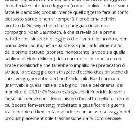
di materiale sintetico e leggero (come il polivinile di cui sono
fatte le bambole) probabilmente quell’oggetto farà un tonfo
piuttosto sordo e non si romperà. Il problema del film
diretto da Gerwig, che lo ha sceneggiato insieme al
compagno Noah Baumbach, è che si rivela dalle prime
battute così sintetico e leggero che il vuoto lo incontra, ben
prima della caduta, nella sua stessa pancia: lo alimenta fin
dalle prime battute (stonate, nonostante la voce sia quella
sublime di Helen Mirren) della narratrice, lo condisce con
tirate moralistiche che farebbero impallidire i predicatori di
strada, lo vezzeggia con strizzate d’occhio citazionistiche di
cui si vergognerebbe perfino l’irriducibile Baz Luhrmann
(inarrivabile quella iniziale, da bigino liceale del cinema, del
monolito di
2001: Odissea nella spazio
di Kubrick), lo svela
inesorabilmente con il femminismo d’accatto (nella forma del
più becero femvertising) mobilitato a giustificare la guerra
tra le barbie e i ken, lo fa esplodere con un uso selvaggio del
product placement stile trasmissione da tv commerciale.