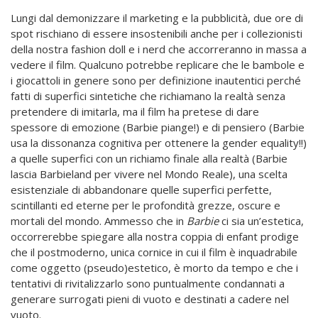
Lungi dal demonizzare il marketing e la pubblicità, due ore di
spot rischiano di essere insostenibili anche per i collezionisti
della nostra fashion doll e i nerd che accorreranno in massa a
vedere il film. Qualcuno potrebbe replicare che le bambole e
i giocattoli in genere sono per definizione inautentici perché
fatti di superfici sintetiche che richiamano la realtà senza
pretendere di imitarla, ma il film ha pretese di dare
spessore di emozione (Barbie piange!) e di pensiero (Barbie
usa la dissonanza cognitiva per ottenere la gender equality!!)
a quelle superfici con un richiamo finale alla realtà (Barbie
lascia Barbieland per vivere nel Mondo Reale), una scelta
esistenziale di abbandonare quelle superfici perfette,
scintillanti ed eterne per le profondità grezze, oscure e
mortali del mondo. Ammesso che in
Barbie
ci sia un’estetica,
occorrerebbe spiegare alla nostra coppia di enfant prodige
che il postmoderno, unica cornice in cui il film è inquadrabile
come oggetto (pseudo)estetico, è morto da tempo e che i
tentativi di rivitalizzarlo sono puntualmente condannati a
generare surrogati pieni di vuoto e destinati a cadere nel
vuoto.