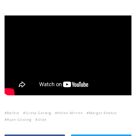
Barbie
Greta Gerwig
Helen Mirren
Margot Robbie
Ryan Gosling
slide