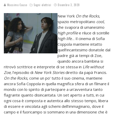
Massimo Causo
Sogni elettrici
Dicembre 3, 2020
New York
On the Rocks
,
spazio metropolitano
cool
,
che svapora di umanesimo
high profile
e riluce di scintille
high life
… Il cinema di Sofia
Coppola mantiene intatto
quell’incantesimo donatole dal
padre già ai tempi di Zoe,
quando ancora bambina si
ritrovò scrittrice e interprete di se stessa in
Life without
Zoe
, l’episodio di
New York Stories
diretto da papà Francis.
On the Rocks
, come un po’ tutto il suo cinema, mantiene
ancora Sofia Coppola in quella magnifica sfera di un filmare il
mondo con lo spirito di partecipare a un’avventura tanto
flagrante quanto disincantata. Un set aperto a tutti, in cui
ogni cosa è composta e autentica allo stesso tempo, libera
di essere e vincolata agli schemi dell’immaginario, dove il
campo e il fuoricampo si sommano in una dimensione che è