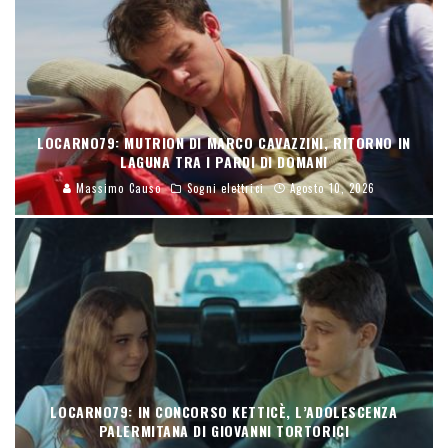
LOCARNO79: MUTRION DI MARCO CAVAZZINI, RITORNO IN
LAGUNA TRA I PARDI DI DOMANI
Massimo Causo
Sogni elettrici
Agosto 10, 2026
LOCARNO79: IN CONCORSO KETTICÈ, L’ADOLESCENZA
PALERMITANA DI GIOVANNI TORTORICI