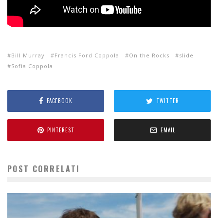
Bill Murray
Francis Ford Coppola
On the Rocks
slide
Sofia Coppola
FACEBOOK
TWITTER
PINTEREST
EMAIL
POST CORRELATI