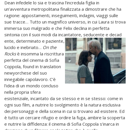
Dean infedele lo sia e trascina l’incredula figlia in
un’avventura metropolitana finalizzata a dimostrare che ha
ragione: appostamenti, inseguimenti, indagini, viaggi sulle
sue tracce… Tutto un magnifico universo, in cui Laura si trova
immersa suo malgrado e che Felix declina in perfetta
sintonia con il suoi modi da incantatore, seducente e decad
ente, determinato e paziente,
lucido e inebriato…
On the
Rocks
è insomma la riscrittura
perfetta del cinema di Sofia
Coppola, found in translation
newyorchese del suo
innegabile capolavoro. C’è
l’idea di un mondo concluso
nella propria sfera
esistenziale, incantato da se stesso e in se stesso: come in
ogni suo film, a nutrire lo svolgimento è la natura esclusiva
dei personaggi e della scena in cui si trovano ad esistere. Ed
è tutto un cercare rifugio e ordire la fuga, ambire la scoperta
e nutrire la diffidenza: il cinema di Sofia Coppola s’inarca in