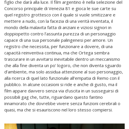
figlio che darà alla luce. Il film argentino è nella selezione del
Concorso principale di Venezia 81 e gioca le sue carte su
quel registro grottesco con il quale si vuole smitizzare e
mettere a nudo, con la facezia di una verità inventata, il
mondo della malavita fatta di anziani e viziosi signori in
doppiopetto contro l’assunta purezza di un personaggio
capace di una sua personale palingenesi per amore. Un
registro che necessita, per funzionare a dovere, di una
capacità reinventiva continua, ma che Ortega sembra
trascurare in un avvitarsi inevitabile dentro un meccanismo
che alla fine diventa un po’ logoro, che non diventa sguardo
d’ambiente, ma solo assidua attenzione al suo personaggio,
alla ricerca di quel lato funzionale all’empatia di Remo con il
pubblico. In alcune occasioni si ride e anche di gusto, ma il
film appare davvero senza via d’uscita in un susseguirsi di
possibili gag che, tutte, riguardano questo fantino
innamorato che dovrebbe vivere senza funzioni cerebrali o
quasi, ma che si esauriscono nel loro stesso compiersi.