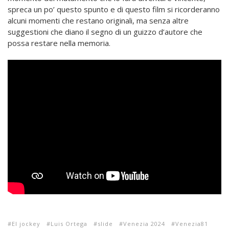
spreca un po’ questo spunto e di questo film si ricorderanno
alcuni momenti che restano originali, ma senza altre
suggestioni che diano il segno di un guizzo d’autore che
possa restare nella memoria.
El jockey
Luis Ortega
slide
Venezia 2024
Venezia81