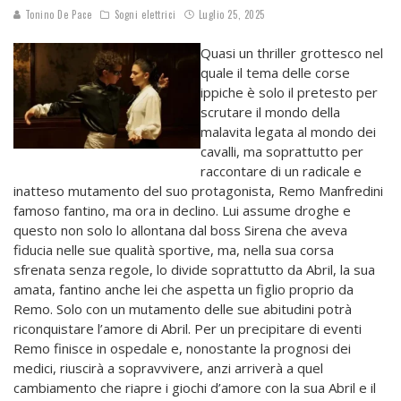
Tonino De Pace
Sogni elettrici
Luglio 25, 2025
Quasi un thriller grottesco nel
quale il tema delle corse
ippiche è solo il pretesto per
scrutare il mondo della
malavita legata al mondo dei
cavalli, ma soprattutto per
raccontare di un radicale e
inatteso mutamento del suo protagonista, Remo Manfredini
famoso fantino, ma ora in declino. Lui assume droghe e
questo non solo lo allontana dal boss Sirena che aveva
fiducia nelle sue qualità sportive, ma, nella sua corsa
sfrenata senza regole, lo divide soprattutto da Abril, la sua
amata, fantino anche lei che aspetta un figlio proprio da
Remo. Solo con un mutamento delle sue abitudini potrà
riconquistare l’amore di Abril. Per un precipitare di eventi
Remo finisce in ospedale e, nonostante la prognosi dei
medici, riuscirà a sopravvivere, anzi arriverà a quel
cambiamento che riapre i giochi d’amore con la sua Abril e il