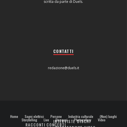
scritta da parte di Duels.
CONTATTI
redazione@duels.it
Home
Sogni elettrici
Persone
Industria culturale
(Non) luoghi
Storytelling
Live
Dispacci
Photogallery
Video
INTERVISTE
DISCHI
RACCONTI
CONCERTI