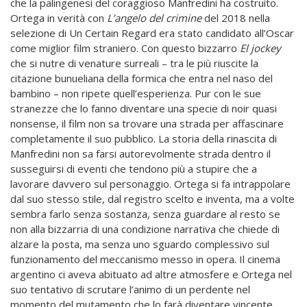
che la palingenesi del coraggioso Manfredini ha costruito.
Ortega in verità con
L’angelo del crimine
del 2018 nella
selezione di Un Certain Regard era stato candidato all’Oscar
come miglior film straniero. Con questo bizzarro
El jockey
che si nutre di venature surreali – tra le più riuscite la
citazione bunueliana della formica che entra nel naso del
bambino – non ripete quell’esperienza. Pur con le sue
stranezze che lo fanno diventare una specie di noir quasi
nonsense, il film non sa trovare una strada per affascinare
completamente il suo pubblico. La storia della rinascita di
Manfredini non sa farsi autorevolmente strada dentro il
susseguirsi di eventi che tendono più a stupire che a
lavorare davvero sul personaggio. Ortega si fa intrappolare
dal suo stesso stile, dal registro scelto e inventa, ma a volte
sembra farlo senza sostanza, senza guardare al resto se
non alla bizzarria di una condizione narrativa che chiede di
alzare la posta, ma senza uno sguardo complessivo sul
funzionamento del meccanismo messo in opera. Il cinema
argentino ci aveva abituato ad altre atmosfere e Ortega nel
suo tentativo di scrutare l’animo di un perdente nel
momento del mutamento che lo farà diventare vincente,