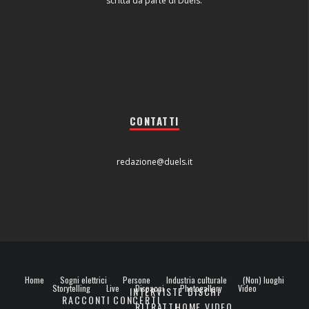
scritta da parte di Duels.
CONTATTI
redazione@duels.it
Home
Sogni elettrici
Persone
Industria culturale
(Non) luoghi
Storytelling
Live
Dispacci
Photogallery
Video
INTERVISTE
DISCHI
RACCONTI
CONCERTI
RITRATTI
HOME VIDEO