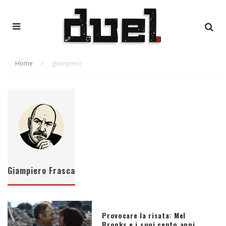
Home
giampiero
Giampiero Frasca
Provocare la risata: Mel
Brooks e i suoi cento anni