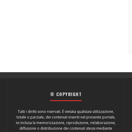
© COPYRIGHT
Tutti i diritti sono riservati. È vietata qualsiasi utilizzazione,
totale o parziale, dei contenuti inseriti nel presente portale,
ivi inclusa la memorizzazione, riproduzione, rielaborazione,
diffusione o distribuzione dei contenuti stessi mediante