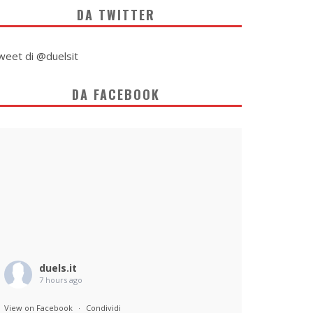
DA TWITTER
weet di @duelsit
DA FACEBOOK
duels.it
7 hours ago
View on Facebook
·
Condividi