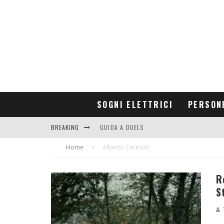
SOGNI ELETTRICI
PERSON
BREAKING
GUIDA A DUELS
Home
CONTRIBUTORS
Alberto Ceresoli
R
S
T