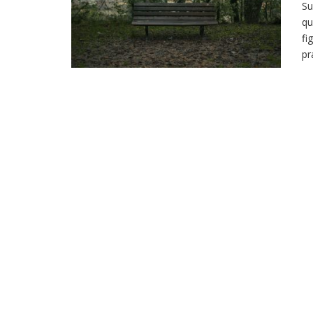
Su
qu
fi
pr