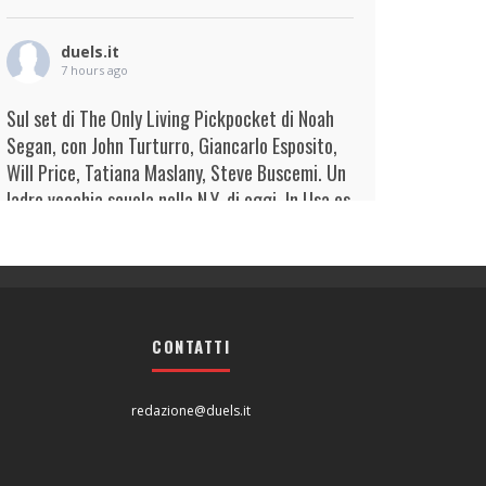
duels.it
7 hours ago
Sul set di The Only Living Pickpocket di Noah
Segan, con John Turturro, Giancarlo Esposito,
Will Price, Tatiana Maslany, Steve Buscemi. Un
ladro vecchia scuola nella N.Y. di oggi. In Usa es
...
Continua
View on Facebook
·
Condividi
duels.it
8 hours ago
CONTATTI
View on Facebook
·
Condividi
redazione@duels.it