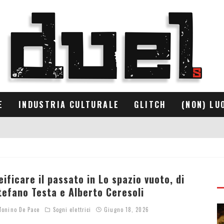
E
INDUSTRIA CULTURALE
GLITCH
(NON) LU
eificare il passato in Lo spazio vuoto, di
tefano Testa e Alberto Ceresoli
onino De Pace
Sogni elettrici
Giugno 18, 2026