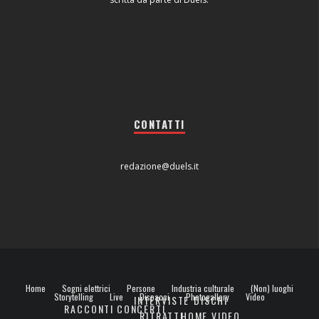
CONTATTI
redazione@duels.it
Home
Sogni elettrici
Persone
Industria culturale
(Non) luoghi
Storytelling
Live
Dispacci
Photogallery
Video
INTERVISTE
DISCHI
RACCONTI
CONCERTI
RITRATTI
HOME VIDEO