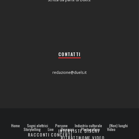
CONTATTI
redazione@duels.it
Home
Sogni elettrici
Persone
Industria culturale
(Non) luoghi
Storytelling
Live
Dispacci
Photogallery
Video
INTERVISTE
DISCHI
RACCONTI
CONCERTI
RITRATTI
HOME VIDEO