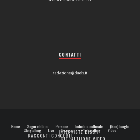
CONTATTI
redazione@duels.it
Home
Sogni elettrici
Persone
Industria culturale
(Non) luoghi
Storytelling
Live
Dispacci
Photogallery
Video
INTERVISTE
DISCHI
RACCONTI
CONCERTI
RITRATTI
HOME VIDEO