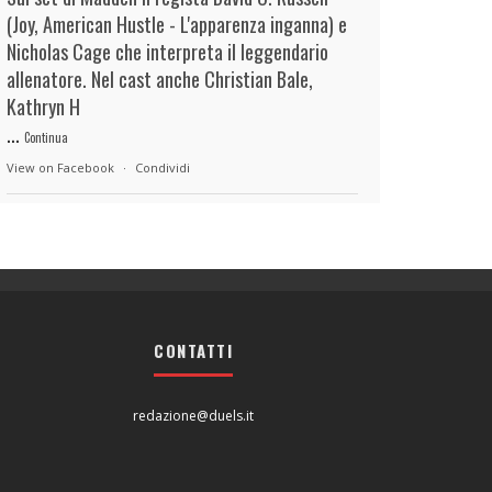
(Joy, American Hustle - L'apparenza inganna) e
Nicholas Cage che interpreta il leggendario
allenatore. Nel cast anche Christian Bale,
Kathryn H
...
Continua
View on Facebook
·
Condividi
duels.it
16 hours ago
View on Facebook
·
Condividi
CONTATTI
duels.it
16 hours ago
View on Facebook
·
Condividi
redazione@duels.it