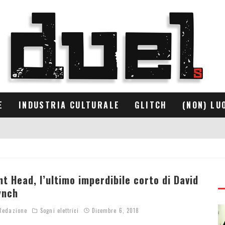
E
INDUSTRIA CULTURALE
GLITCH
(NON) LU
nt Head, l’ultimo imperdibile corto di David
ynch
edazione
Sogni elettrici
Dicembre 6, 2018