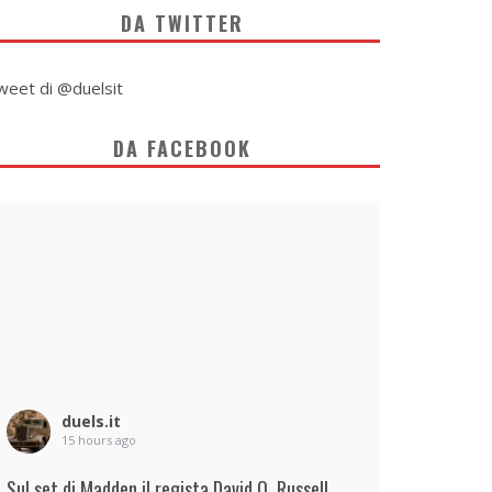
DA TWITTER
weet di @duelsit
DA FACEBOOK
duels.it
15 hours ago
Sul set di Madden il regista David O. Russell