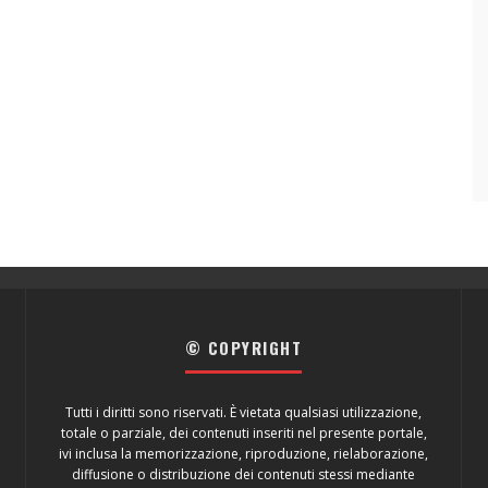
© COPYRIGHT
Tutti i diritti sono riservati. È vietata qualsiasi utilizzazione,
totale o parziale, dei contenuti inseriti nel presente portale,
ivi inclusa la memorizzazione, riproduzione, rielaborazione,
diffusione o distribuzione dei contenuti stessi mediante