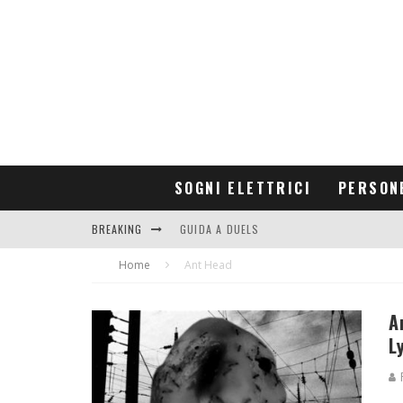
SOGNI ELETTRICI
PERSON
BREAKING
GUIDA A DUELS
Home
CONTRIBUTORS
Ant Head
A
L
R