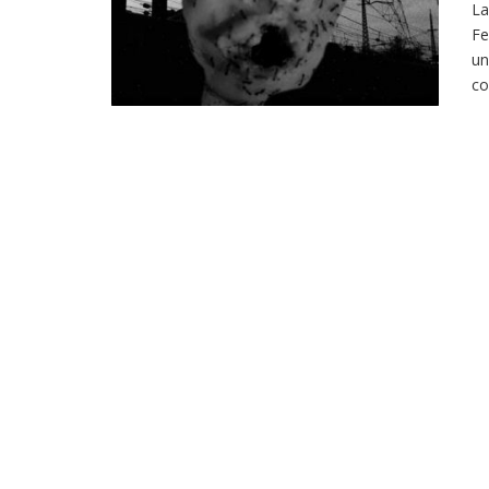
La
Fe
un
co