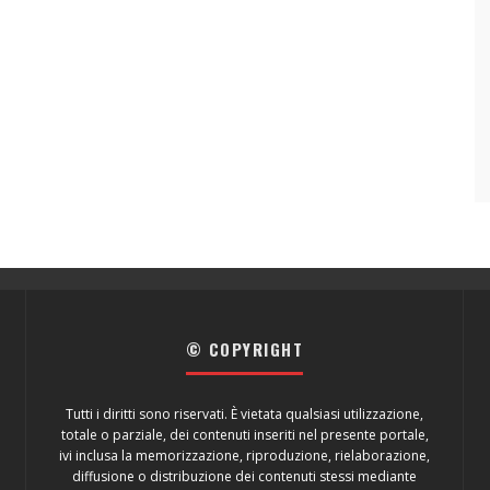
© COPYRIGHT
Tutti i diritti sono riservati. È vietata qualsiasi utilizzazione,
totale o parziale, dei contenuti inseriti nel presente portale,
ivi inclusa la memorizzazione, riproduzione, rielaborazione,
diffusione o distribuzione dei contenuti stessi mediante