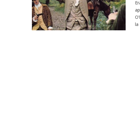
Er
ap
O’
la