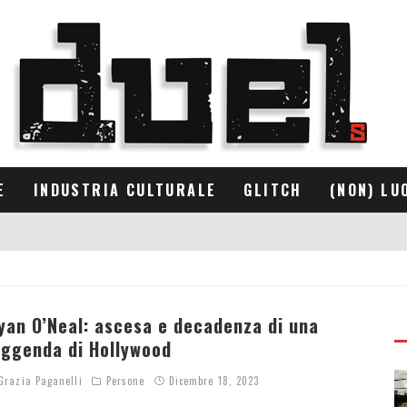
E
INDUSTRIA CULTURALE
GLITCH
(NON) LU
yan O’Neal: ascesa e decadenza di una
eggenda di Hollywood
razia Paganelli
Persone
Dicembre 18, 2023