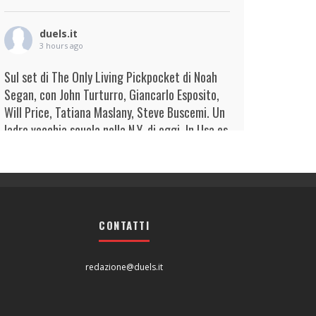
duels.it
3 hours ago
Sul set di The Only Living Pickpocket di Noah
Segan, con John Turturro, Giancarlo Esposito,
Will Price, Tatiana Maslany, Steve Buscemi. Un
ladro vecchia scuola nella N.Y. di oggi. In Usa es
...
Continua
View on Facebook
·
Condividi
duels.it
4 hours ago
CONTATTI
View on Facebook
·
Condividi
redazione@duels.it