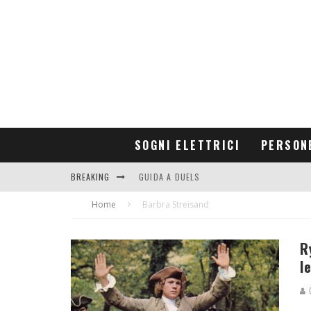
SOGNI ELETTRICI
PERSON
BREAKING
GUIDA A DUELS
Home
CONTRIBUTORS
Barbra Streisand
R
l
G