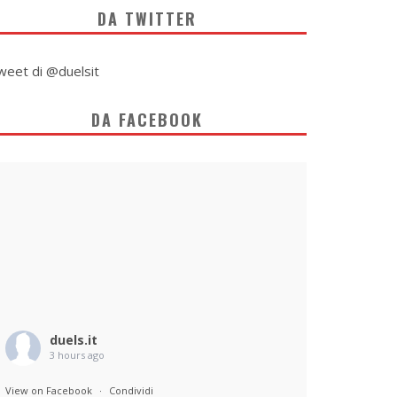
DA TWITTER
weet di @duelsit
DA FACEBOOK
duels.it
3 hours ago
View on Facebook
·
Condividi