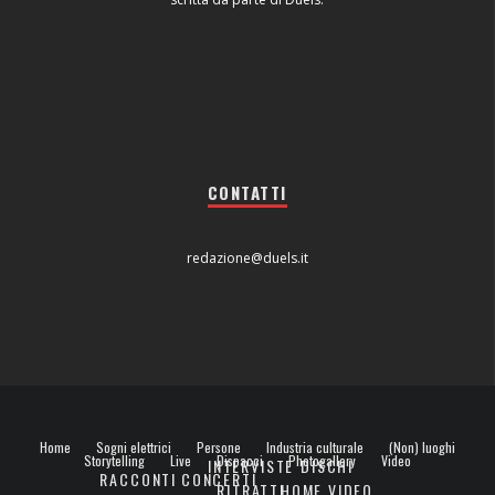
CONTATTI
redazione@duels.it
Home
Sogni elettrici
Persone
Industria culturale
(Non) luoghi
Storytelling
Live
Dispacci
Photogallery
Video
INTERVISTE
DISCHI
RACCONTI
CONCERTI
RITRATTI
HOME VIDEO