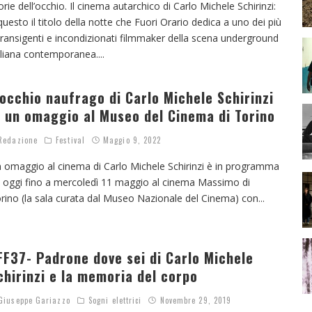
orie dell’occhio. Il cinema autarchico di Carlo Michele Schirinzi:
questo il titolo della notte che Fuori Orario dedica a uno dei più
transigenti e incondizionati filmmaker della scena underground
aliana contemporanea.
...
’occhio naufrago di Carlo Michele Schirinzi
n un omaggio al Museo del Cinema di Torino
edazione
Festival
Maggio 9, 2022
 omaggio al cinema di Carlo Michele Schirinzi è in programma
 oggi fino a mercoledì 11 maggio al cinema Massimo di
rino (la sala curata dal Museo Nazionale del Cinema) con
...
FF37- Padrone dove sei di Carlo Michele
chirinzi e la memoria del corpo
iuseppe Gariazzo
Sogni elettrici
Novembre 29, 2019