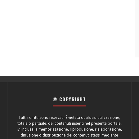
© COPYRIGHT
Tutti i diritti sono riservati. È vietata qualsiasi utilizzazione,
totale o parziale, dei contenuti inseriti nel presente portale,
ivi inclusa la memorizzazione, riproduzione, rielaborazione,
diffusione o distribuzione dei contenuti stessi mediante