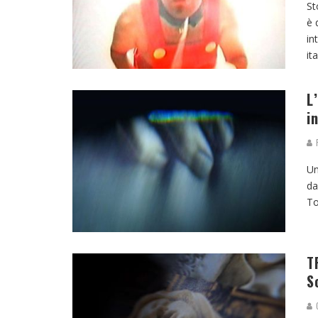
St
è 
in
it
L
i
R
Un
da
To
T
S
G