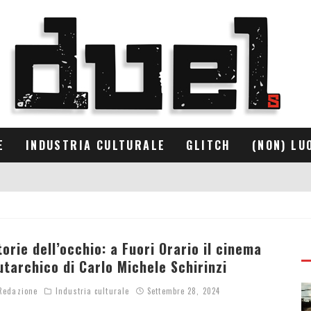
E
INDUSTRIA CULTURALE
GLITCH
(NON) LU
torie dell’occhio: a Fuori Orario il cinema
utarchico di Carlo Michele Schirinzi
edazione
Industria culturale
Settembre 28, 2024