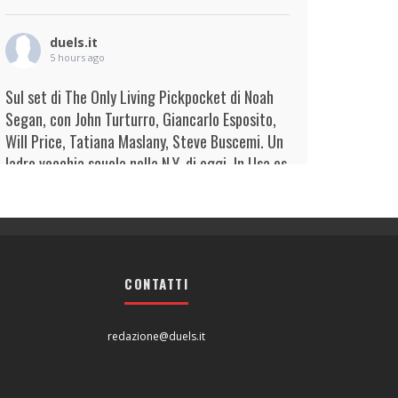
duels.it
5 hours ago
Sul set di The Only Living Pickpocket di Noah
Segan, con John Turturro, Giancarlo Esposito,
Will Price, Tatiana Maslany, Steve Buscemi. Un
ladro vecchia scuola nella N.Y. di oggi. In Usa es
...
Continua
View on Facebook
·
Condividi
duels.it
5 hours ago
CONTATTI
View on Facebook
·
Condividi
redazione@duels.it