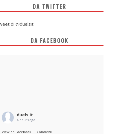
DA TWITTER
weet di @duelsit
DA FACEBOOK
duels.it
4 hours ago
View on Facebook
·
Condividi