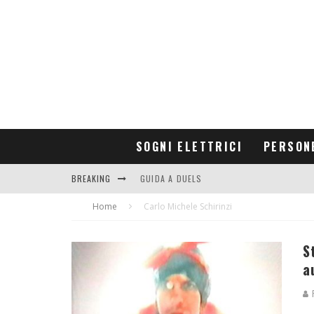
SOGNI ELETTRICI
PERSON
BREAKING
GUIDA A DUELS
Home
CONTRIBUTORS
Carlo Michele Schirinzi
S
a
R