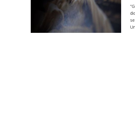
“G
di
se
Un