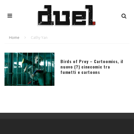
Home
Cathy Yan
Birds of Prey – Cartoomics, il
nuovo (?) cinecomic tra
fumetti e cartoons