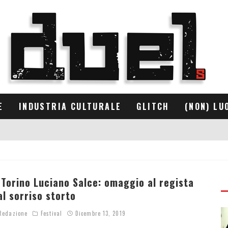
E
INDUSTRIA CULTURALE
GLITCH
(NON) LU
 Torino Luciano Salce: omaggio al regista
al sorriso storto
edazione
Festival
Dicembre 13, 2019