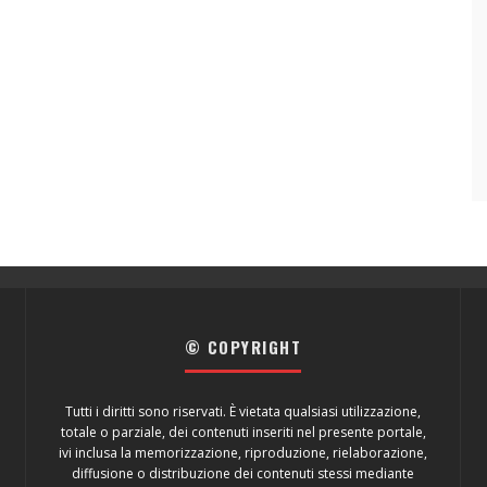
© COPYRIGHT
Tutti i diritti sono riservati. È vietata qualsiasi utilizzazione,
totale o parziale, dei contenuti inseriti nel presente portale,
ivi inclusa la memorizzazione, riproduzione, rielaborazione,
diffusione o distribuzione dei contenuti stessi mediante