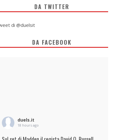
DA TWITTER
weet di @duelsit
DA FACEBOOK
duels.it
18 hours ago
Sul set di Madden il regista David O. Russell