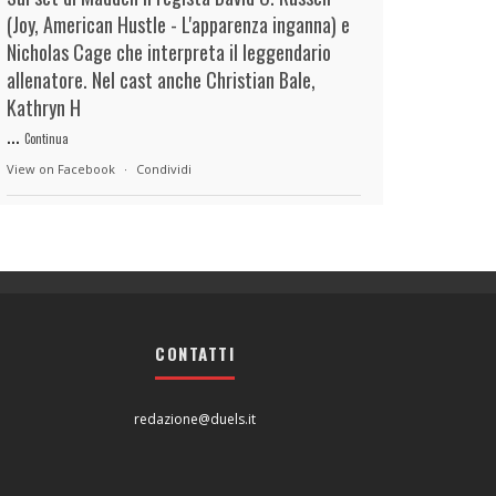
(Joy, American Hustle - L'apparenza inganna) e
Nicholas Cage che interpreta il leggendario
allenatore. Nel cast anche Christian Bale,
Kathryn H
...
Continua
View on Facebook
·
Condividi
duels.it
18 hours ago
View on Facebook
·
Condividi
CONTATTI
duels.it
18 hours ago
View on Facebook
·
Condividi
redazione@duels.it