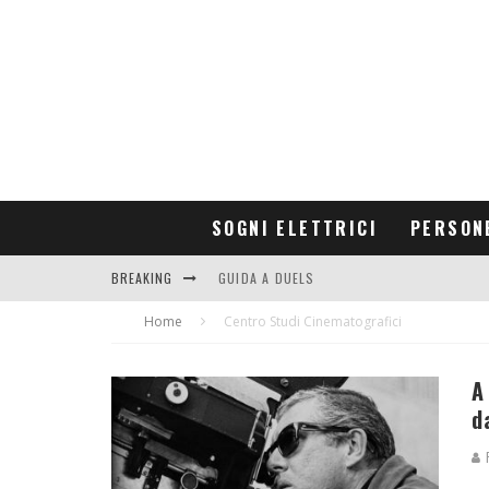
SOGNI ELETTRICI
PERSON
BREAKING
GUIDA A DUELS
Home
CONTRIBUTORS
Centro Studi Cinematografici
A
d
R