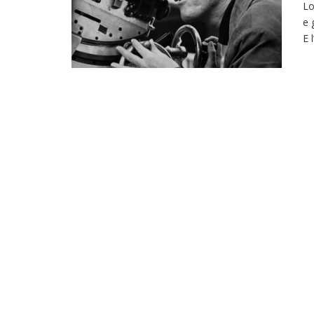
Lo
e 
E 