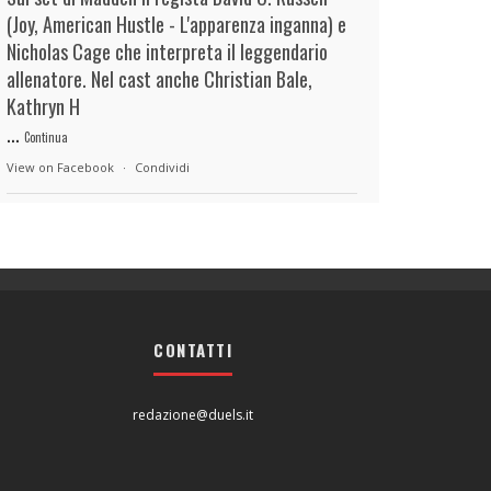
(Joy, American Hustle - L'apparenza inganna) e
Nicholas Cage che interpreta il leggendario
allenatore. Nel cast anche Christian Bale,
Kathryn H
...
Continua
View on Facebook
·
Condividi
duels.it
8 hours ago
View on Facebook
·
Condividi
CONTATTI
duels.it
8 hours ago
View on Facebook
·
Condividi
redazione@duels.it