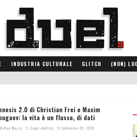
E
INDUSTRIA CULTURALE
GLITCH
(NON) LU
enesis 2.0 di Christian Frei e Maxim
bugaev: la vita è un flusso, di dati
atteo Mazza
Sogni elettrici
Settembre 28, 2020