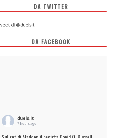
DA TWITTER
weet di @duelsit
DA FACEBOOK
duels.it
7 hours ago
Sul set di Madden il regista David O. Russell