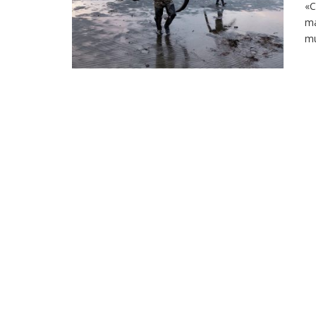
«C
ma
mu