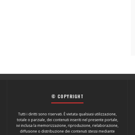
© COPYRIGHT
Tutti i diritti sono riservati. È vietata qualsiasi utilizzazione,
totale o parziale, dei contenuti inseriti nel presente portale,
ivi inclusa la memorizzazione, riproduzione, rielaborazione,
diffusione o distribuzione dei contenuti stessi mediante