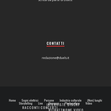
CONTATTI
redazione@duels.it
Home
Sogni elettrici
Persone
Industria culturale
(Non) luoghi
Storytelling
Live
Dispacci
Photogallery
Video
INTERVISTE
DISCHI
RACCONTI
CONCERTI
RITRATTI
HOME VIDEO