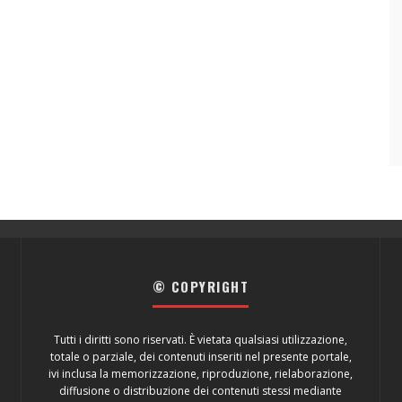
© COPYRIGHT
Tutti i diritti sono riservati. È vietata qualsiasi utilizzazione,
totale o parziale, dei contenuti inseriti nel presente portale,
ivi inclusa la memorizzazione, riproduzione, rielaborazione,
diffusione o distribuzione dei contenuti stessi mediante