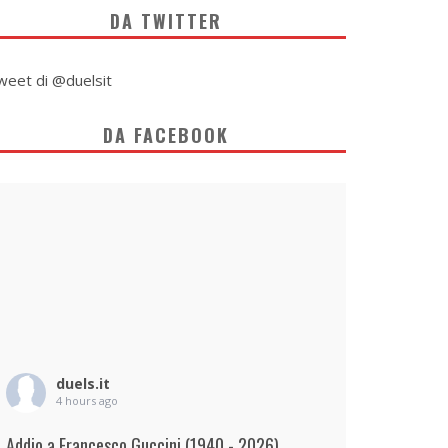
DA TWITTER
weet di @duelsit
DA FACEBOOK
duels.it
4 hours ago
Addio a Francesco Guccini (1940 - 2026)