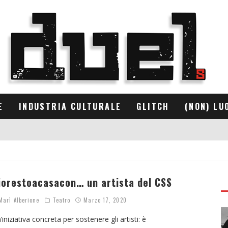
E
INDUSTRIA CULTURALE
GLITCH
(NON) LU
iorestoacasacon… un artista del CSS
arì Alberione
Teatro
Marzo 17, 2020
’iniziativa concreta per sostenere gli artisti: è