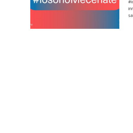
#i
in
sa