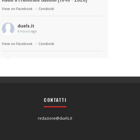
View on Facebook
·
Condividi
duels.it
6 hours ago
View on Facebook
·
Condividi
duels.it
6 hours ago
Sul set di Bad Lieutenant: Tokyo di Takashi
Miike, con Shun Oguri, Lily James , Liv
Morganremake. Remake di Bad Lieutenant di
CONTATTI
Abel Ferrara
View on Facebook
·
Condividi
redazione@duels.it