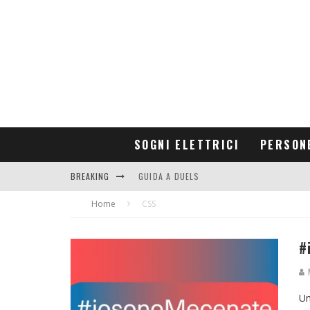
SOGNI ELETTRICI
PERSON
BREAKING
GUIDA A DUELS
Home
CONTRIBUTORS
CSS
#
M
Un