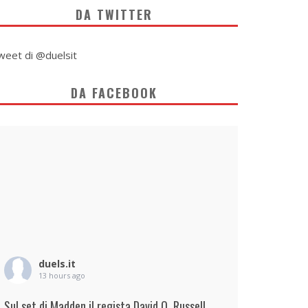
DA TWITTER
weet di @duelsit
DA FACEBOOK
duels.it
13 hours ago
Sul set di Madden il regista David O. Russell