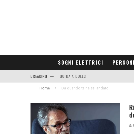
SOGNI ELETTRICI
PERSON
BREAKING
GUIDA A DUELS
Home
CONTRIBUTORS
Da quando te ne sei andato
R
d
G