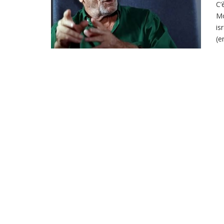
C’
Mo
is
(e