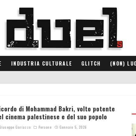
E
INDUSTRIA CULTURALE
GLITCH
(NON) LU
icordo di Mohammad Bakri, volto potente
el cinema palestinese e del suo popolo
iuseppe Gariazzo
Persone
Gennaio 5, 2026