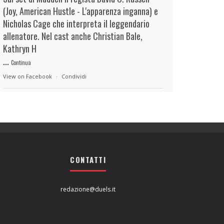
(Joy, American Hustle - L'apparenza inganna) e
Nicholas Cage che interpreta il leggendario
allenatore. Nel cast anche Christian Bale,
Kathryn H
...
Continua
View on Facebook
·
Condividi
duels.it
14 hours ago
View on Facebook
·
Condividi
CONTATTI
duels.it
14 hours ago
View on Facebook
·
Condividi
redazione@duels.it