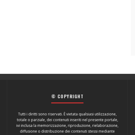
© COPYRIGHT
Tutti i diritti sono riservati. È vietata qualsiasi utilizzazione,
totale o parziale, dei contenuti inseriti nel presente portale,
ivi inclusa la memorizzazione, riproduzione, rielaborazione,
diffusione o distribuzione dei contenuti stessi mediante